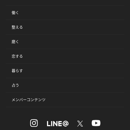
働く
整える
磨く
恋する
暮らす
占う
メンバーコンテンツ