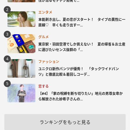
性が沼るモテテク勃発で...
エンタメ
本能剥き出し、夏の恋がスタート！ タイプの異性に一
直線♡ 早くも走り出す一...
グルメ
東京駅・羽田空港でしか買えない！ 夏の帰省＆お土産
に選びたいセンス抜群の「...
ファッション
ユニクロ新作パンツが優秀！ 「タックワイドパン
ツ」と徹底比較＆着回しコーデ...
恋する
【#4】「家の呪縛を断ち切りたい」地元の男尊女卑か
ら解放された紗希子さんの...
ランキングをもっと見る