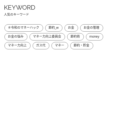
KEYWORD
人気のキーワード
＃令和のマネーハック
節約_w
お金
お金の管理
お金の悩み
マネー力向上委員会
節約術
money
マネー力向上
ガス代
マネー
節約・貯金