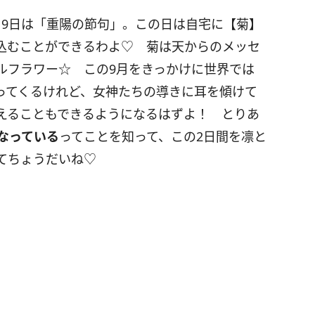
月
9
日は「重陽の節句」。この日は自宅に【菊】
込むことができるわよ♡ 菊は天からのメッセ
ルフラワー☆ この
9
月をきっかけに世界では
ってくるけれど、女神たちの導きに耳を傾けて
えることもできるようになるはずよ！ とりあ
なっている
ってことを知って、この
2
日間を凛と
てちょうだいね♡