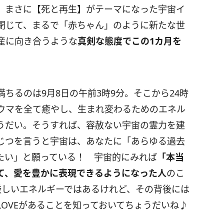
、まさに【死と再生】がテーマになった宇宙イ
閉じて、まるで「赤ちゃん」のように新たな世
産に向き合うような
真剣な態度でこの
1
カ月を
満ちるのは
9
月
8
日の午前
3
時
9
分。そこから
24
時
ウマを全て癒やし、生まれ変わるためのエネル
うだい。そうすれば、容赦ない宇宙の霊力を建
じつを言うと宇宙は、あなたに「あらゆる過去
たい」と願っている！ 宇宙的にみれば
「本当
て、愛を豊かに表現できるようになった人
のこ
厳しいエネルギーではあるけれど、その背後には
LOVE
があることを知っておいてちょうだいね♪