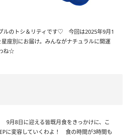
ルのトシ＆リティです♡ 今回は2025年9月1
を星座別にお届け。みんながナチュラルに開運
わね☆
け！
9
月
8
日に迎える皆既月食をきっかけに、こ
EP
に変容していくわよ！ 食の時間が
3
時間も