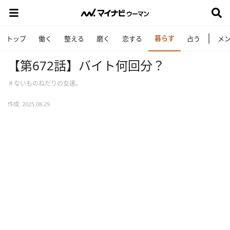
暮らす
トップ
働く
整える
磨く
恋する
占う
メ
【第672話】バイト何回分？
＃ないものねだりの女達。
作成: 2025.08.29