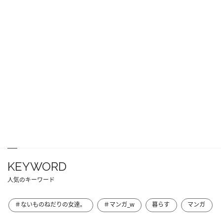
KEYWORD
人気のキーワード
＃ないものねだりの女達。
＃マンガ_w
暮らす
マンガ