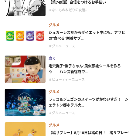
【第749話】自信をつけるお手伝い
＃ないものねだりの女達。
グルメ
シュガーレスだからダイエット中にも。アサヒ
の“食べる”栄養サプ...
＃グルメニュース
磨く
毛穴撫子“撫子ちゃん”風似顔絵シールを作ろ
う！ ハンズ新宿店で...
＃ビューティーニュース
グルメ
ラッコ＆ジュゴンのスイーツがかわいすぎ！ シ
ェラトン都ホテル大...
＃グルメニュース
グルメ
【鳩サブレー】8月10日は鳩の日！ 鳩サブレー1