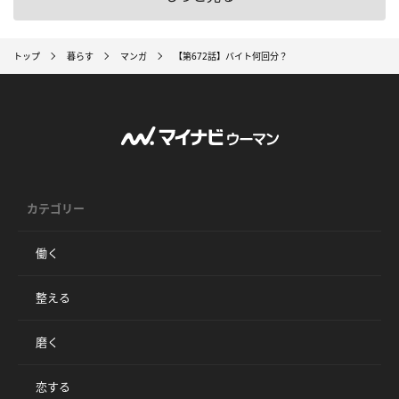
トップ
暮らす
マンガ
【第672話】バイト何回分？
カテゴリー
働く
整える
磨く
恋する