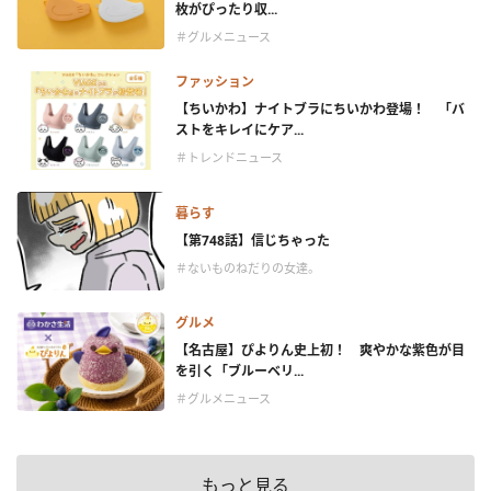
枚がぴったり収...
＃グルメニュース
ファッション
【ちいかわ】ナイトブラにちいかわ登場！ 「バ
ストをキレイにケア...
＃トレンドニュース
暮らす
【第748話】信じちゃった
＃ないものねだりの女達。
グルメ
【名古屋】ぴよりん史上初！ 爽やかな紫色が目
を引く「ブルーベリ...
＃グルメニュース
もっと見る