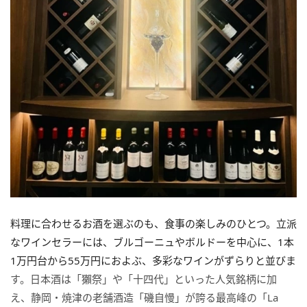
料理に合わせるお酒を選ぶのも、食事の楽しみのひとつ。立派
なワインセラーには、ブルゴーニュやボルドーを中心に、1本
1万円台から55万円におよぶ、多彩なワインがずらりと並びま
す。日本酒は「獺祭」や「十四代」といった人気銘柄に加
え、静岡・焼津の老舗酒造「磯自慢」が誇る最高峰の「La