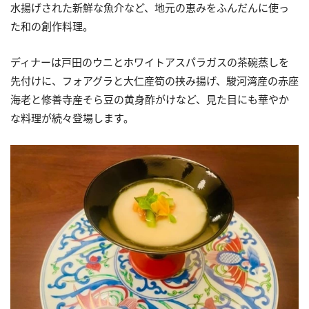
水揚げされた新鮮な魚介など、地元の恵みをふんだんに使っ
た和の創作料理。
ディナーは戸田のウニとホワイトアスパラガスの茶碗蒸しを
先付けに、フォアグラと大仁産筍の挟み揚げ、駿河湾産の赤座
海老と修善寺産そら豆の黄身酢がけなど、見た目にも華やか
な料理が続々登場します。