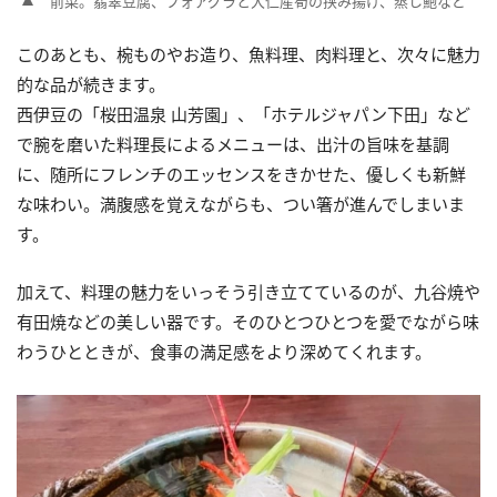
前菜。翡翠豆腐、フォアグラと大仁産筍の挟み揚げ、蒸し鮑など
このあとも、椀ものやお造り、魚料理、肉料理と、次々に魅力
的な品が続きます。
西伊豆の「桜田温泉 山芳園」、「ホテルジャパン下田」など
で腕を磨いた料理長によるメニューは、出汁の旨味を基調
に、随所にフレンチのエッセンスをきかせた、優しくも新鮮
な味わい。満腹感を覚えながらも、つい箸が進んでしまいま
す。
加えて、料理の魅力をいっそう引き立てているのが、九谷焼や
有田焼などの美しい器です。そのひとつひとつを愛でながら味
わうひとときが、食事の満足感をより深めてくれます。