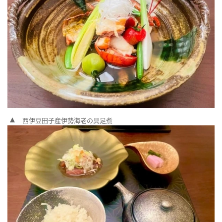
西伊豆田子産伊勢海老の具足煮