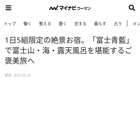
トップ
働く
整える
磨く
恋する
暮らす
占う
メ
1日5組限定の絶景お宿。「富士青藍」
で富士山・海・露天風呂を堪能するご
褒美旅へ
更新: 2025.08.20