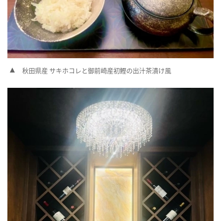
秋田県産 サキホコレと御前崎産初鰹の出汁茶漬け風