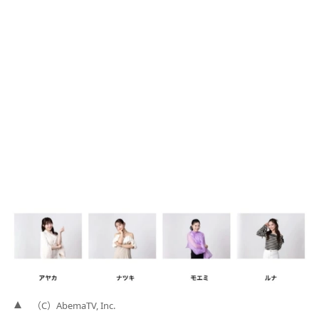
（C）AbemaTV, Inc.