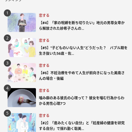
恋する
【#4】「家の呪縛を断ち切りたい」地元の男尊女卑か
ら解放された紗希子さんの...
恋する
【#5】“子どものいない人生”どうだった？ バブル期を
生き抜いた56歳・佐...
恋する
【#6】不妊治療をやめて人生が前向きになった美南さ
んの場合・後編
恋する
噛み癖のある彼氏の心理って？ 彼女を噛む行為からわ
かる男性心理7つ
恋する
【#2】「産みたくない自分」と「妊産婦の健康を研究
する自分」で揺れ動く聡美...