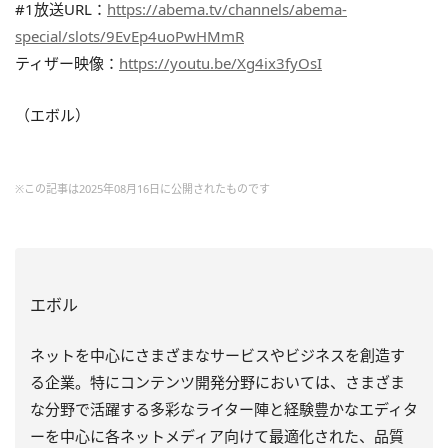
#1放送URL：
https://abema.tv/channels/abema-
special/slots/9EvEp4uoPwHMmR
ティザー映像：
https://youtu.be/Xg4ix3fyOsI
（エボル）
※この記事は2025年08月16日に公開されたものです
エボル
ネットを中心にさまざまなサービスやビジネスを創造す
る企業。特にコンテンツ開発分野においては、さまざま
な分野で活躍する多彩なライター陣と経験豊かなエディタ
ーを中心に各ネットメディア向けて最適化された、品質