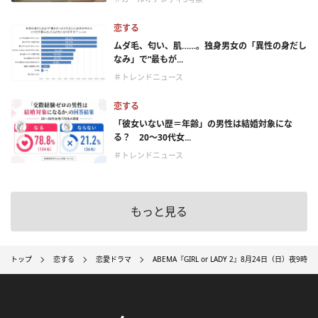
恋する
ムダ毛、匂い、肌……。独身男女の「異性の身だし
なみ」で“最もが...
＃トレンドニュース
恋する
「彼女いない歴＝年齢」の男性は結婚対象にな
る？ 20〜30代女...
＃トレンドニュース
もっと見る
トップ
恋する
恋愛ドラマ
ABEMA『GIRL or LADY 2』8月24日（日