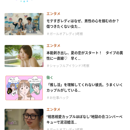
エンタメ
モテすぎレディはなぜ、男性の心を掴むのか？
傷つきたくない女た...
＃ガールオアレディ3考察
エンタメ
本能剥き出し、夏の恋がスタート！ タイプの異
性に一直線♡ 早く...
＃シャッフルアイランド7考察
働く
「推し活」を理解してくれない彼氏。うまくいく
カップルがしている...
＃お仕事ハック
エンタメ
“相思相愛カップルほぼなし”地獄の合コンバーベ
キューで泥沼婚活...
＃ガールオアレディ3考察