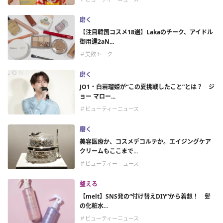
磨く
【注目韓国コスメ18選】Lakaのチーク、アイドル
御用達2aN...
＃美欲トーク
磨く
JO1・白岩瑠姫が“この夏挑戦したこと”とは？ ジ
ョー マロー...
＃ビューティーニュース
磨く
美容医療か、コスメデコルテか。エイジングケア
クリームもここまで...
＃ビューティーニュース
整える
【melt】SNS発の“付け替えDIY”から着想！ 髪
の化粧水...
＃ビューティーニュース