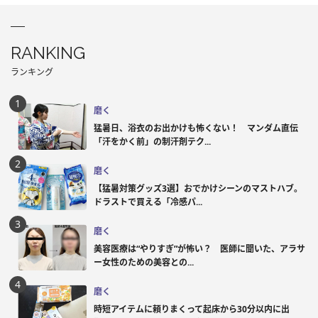
RANKING
ランキング
磨く
猛暑日、浴衣のお出かけも怖くない！ マンダム直伝
「汗をかく前」の制汗剤テク...
磨く
【猛暑対策グッズ3選】おでかけシーンのマストハブ。
ドラストで買える「冷感パ...
磨く
美容医療は“やりすぎ”が怖い？ 医師に聞いた、アラサ
ー女性のための美容との...
磨く
時短アイテムに頼りまくって起床から30分以内に出