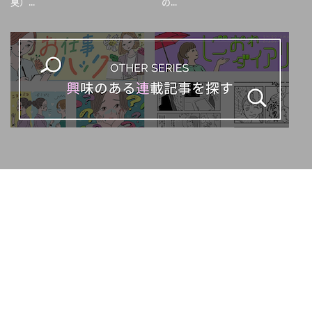
臭）...
の...