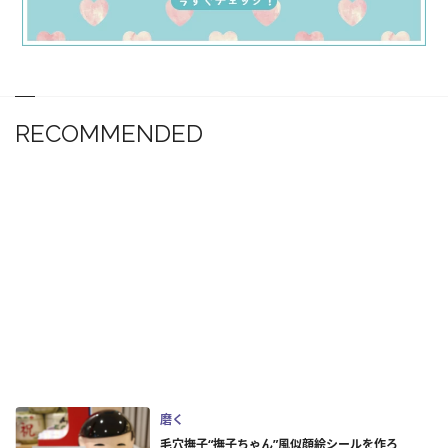
RECOMMENDED
磨く
毛穴撫子“撫子ちゃん”風似顔絵シールを作ろ