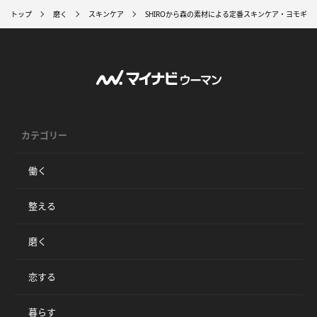
トップ
磨く
スキンケア
SHIROから森の素材による定番スキンケア・ヨモギシ
カテゴリー
働く
整える
磨く
恋する
暮らす