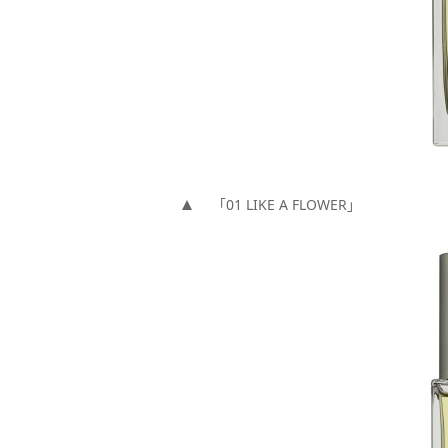
「01 LIKE A FLOWER」