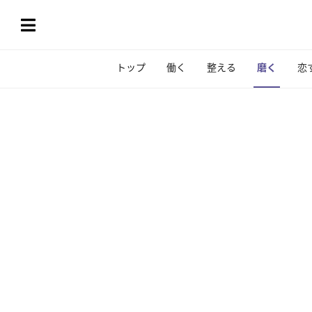
トップ
働く
整える
磨く
恋