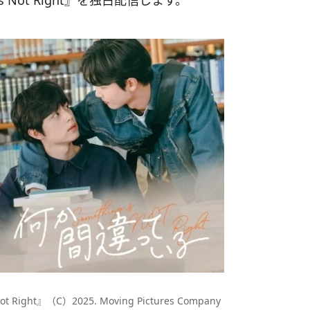
 Not Right』を独占配信します。
ight』（C）2025. Moving Pictures Company