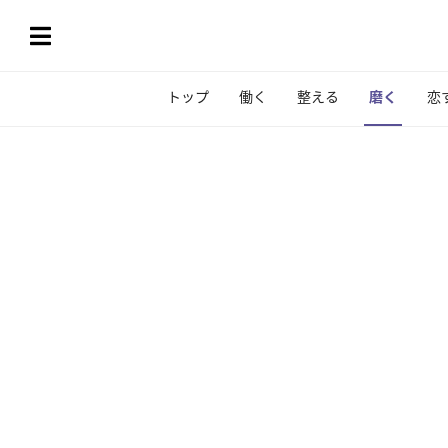
トップ
働く
整える
磨く
恋