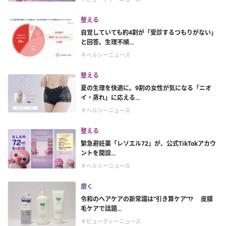
整える
自覚していても約4割が「受診するつもりがない」
と回答。生理不順...
＃ヘルシーニュース
整える
夏の生理を快適に。9割の女性が気になる「ニオ
イ・蒸れ」に応える...
＃ヘルシーニュース
整える
緊急避妊薬「レソエル72」が、公式TikTokアカウ
ントを開設...
＃ヘルシーニュース
磨く
令和のヘアケアの新常識は“引き算ケア”!? 皮膜
毛ケアで話題...
＃ビューティーニュース