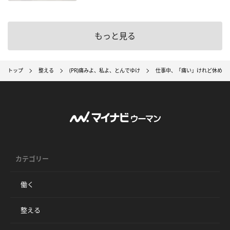
もっと見る
トップ
整える
(PR)痛みよ、私よ、とんでゆけ
仕事中、「痛い」けれど休めな
カテゴリー
働く
整える