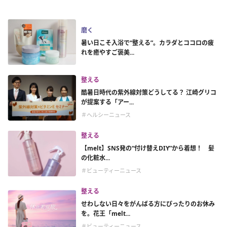
磨く
暑い日こそ入浴で“整える”。カラダとココロの疲
れを癒やすご褒美...
整える
酷暑日時代の紫外線対策どうしてる？ 江崎グリコ
が提案する「アー...
＃ヘルシーニュース
整える
【melt】SNS発の“付け替えDIY”から着想！ 髪
の化粧水...
＃ビューティーニュース
整える
せわしない日々をがんばる方にぴったりのお休み
を。花王「melt...
＃ビューティーニュース