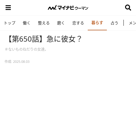
暮らす
トップ
働く
整える
磨く
恋する
占う
メ
【第650話】急に彼女？
＃ないものねだりの女達。
作成: 2025.08.03