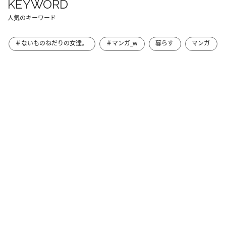
KEYWORD
人気のキーワード
＃ないものねだりの女達。
＃マンガ_w
暮らす
マンガ