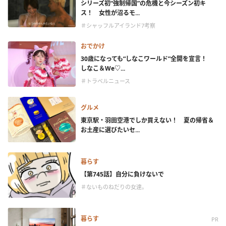
シリーズ初“強制帰国”の危機と今シーズン初キ
ス！ 女性が沼るモ...
＃シャッフルアイランド7考察
おでかけ
30歳になっても“しなこワールド”全開を宣言！
しなこ＆We♡...
＃トラベルニュース
グルメ
東京駅・羽田空港でしか買えない！ 夏の帰省＆
お土産に選びたいセ...
暮らす
【第745話】自分に負けないで
＃ないものねだりの女達。
暮らす
PR