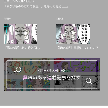
BACKNUMBER
「＃ないものねだりの女達。」をもっと見る
PREV
NEXT
【第649話】あの時と同じ
【第651話】馬鹿にしてるの？