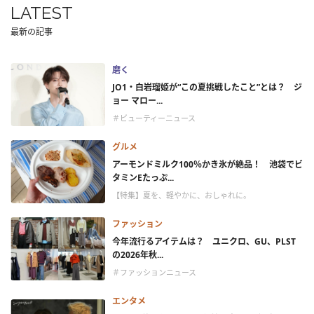
LATEST
最新の記事
磨く
JO1・白岩瑠姫が“この夏挑戦したこと”とは？ ジ
ョー マロー...
＃ビューティーニュース
グルメ
アーモンドミルク100％かき氷が絶品！ 池袋でビ
タミンEたっぷ...
【特集】夏を、軽やかに、おしゃれに。
ファッション
今年流行るアイテムは？ ユニクロ、GU、PLST
の2026年秋...
＃ファッションニュース
エンタメ