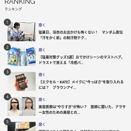
RANKING
ランキング
磨く
猛暑日、浴衣のお出かけも怖くない！ マンダム直伝
「汗をかく前」の制汗剤テク...
磨く
【猛暑対策グッズ3選】おでかけシーンのマストハブ。
ドラストで買える「冷感パ...
磨く
【エクセル・KATE】メイクに“今っぽさ”を取り入れる
には？ ブラウンアイ...
磨く
美容医療は“やりすぎ”が怖い？ 医師に聞いた、アラサ
ー女性のための美容との...
磨く