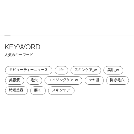
KEYWORD
人気のキーワード
＃ビューティーニュース
life
スキンケア_w
美肌_w
美容液
毛穴
エイジングケア_w
ツヤ肌
開き毛穴
時短美容
磨く
スキンケア