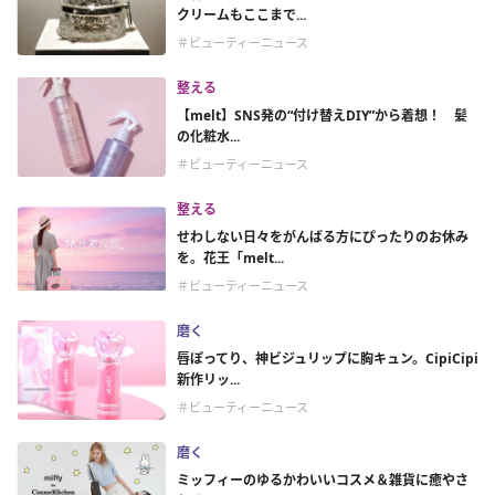
クリームもここまで...
＃ビューティーニュース
整える
【melt】SNS発の“付け替えDIY”から着想！ 髪
の化粧水...
＃ビューティーニュース
整える
せわしない日々をがんばる方にぴったりのお休み
を。花王「melt...
＃ビューティーニュース
磨く
唇ぽってり、神ビジュリップに胸キュン。CipiCipi
新作リッ...
＃ビューティーニュース
磨く
ミッフィーのゆるかわいいコスメ＆雑貨に癒やさ