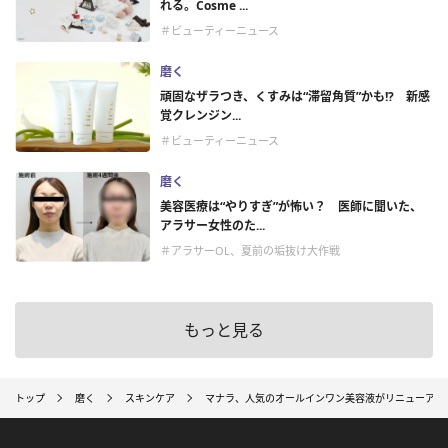
れる。Cosme ...
＃ビューティーニュース
磨く
頑固なザラつき、くすみは“滞留角質”かも!? 新感
覚クレンジン...
＃ビューティーニュース
磨く
美容医療は“やりすぎ”が怖い？ 医師に聞いた、
アラサー女性のた...
＃アラサーOL、夏前の垢抜け大作戦
もっと見る
トップ
磨く
スキンケア
マナラ、人気のオールインワン美容液がリニューアル