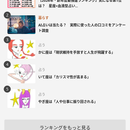
【2026年・新年度最強運ランキング】気になる第1位
は？ 星座×血液型占い...
暮らす
AI占いは当たる？ 実際に使った人の口コミをアンケー
ト調査
占う
かに座は「現状維持を手放すと人生が飛躍する」
占う
いて座は「カリスマ性が高まる」
占う
やぎ座は「人や仕事に振り回される」
ランキングをもっと見る