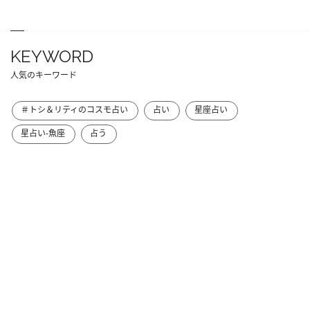
KEYWORD
人気のキーワード
＃トシ＆リティのコスモ占い
占い
星座占い
星占い-魚座
占う