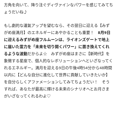
方角を向いて、降り注ぐディヴァインなパワーを感じてみてち
ょうだいね♪
もし劇的な運氣アップを望むなら、その翌日に迎える【みず
がめ座満月】のエネルギーにあやかることも重要！
8
月
9
日
に迎えるみずがめ座フルムーンは、ライオンズゲートで地上
に届いた霊力を「未来を切り開くパワー」に置き換えてくれ
るような波動
だからよ☆ みずがめ座はまさに【新時代】を
象徴する星座で、個人的なレボリューションへといざなってく
れるエネルギー。満月を迎える
9
日の午後
4
時
54
分から
48
時間
以内に【どんな自分に進化して世界に貢献していきたいか】
を自分らしくアファメーションしてみてちょうだい！ そう
すれば、あなたが最高に輝ける未来のシナリオへとお月さま
がいざなってくれるわよ♡