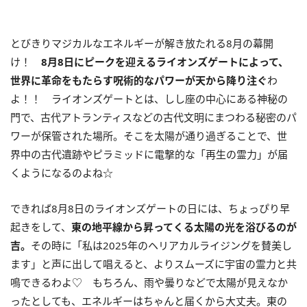
とびきりマジカルなエネルギーが解き放たれる8月の幕開
け！
8
月
8
日にピークを迎えるライオンズゲートによって、
世界に革命をもたらす呪術的なパワーが天から降り注ぐ
わ
よ！！ ライオンズゲートとは、しし座の中心にある神秘の
門で、古代アトランティスなどの古代文明にまつわる秘密のパ
ワーが保管された場所。そこを太陽が通り過ぎることで、世
界中の古代遺跡やピラミッドに電撃的な「再生の霊力」が届
くようになるのよね☆
できれば
8
月
8
日のライオンズゲートの日には、ちょっぴり早
起きをして、
東の地平線から昇ってくる太陽の光を浴びるのが
吉。
その時に「私は
2025
年のヘリアカルライジングを賛美し
ます」と声に出して唱えると、よりスムーズに宇宙の霊力と共
鳴できるわよ♡ もちろん、雨や曇りなどで太陽が見えなか
ったとしても、エネルギーはちゃんと届くから大丈夫。東の