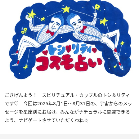
ごきげんよう！ スピリチュアル・カップルのトシ＆リティ
です♡ 今回は
2025
年
8
月
1
日〜
8
月
31
日の、宇宙からのメッ
セージを星座別にお届け。みんながナチュラルに開運できる
よう、ナビゲートさせていただくわね☆