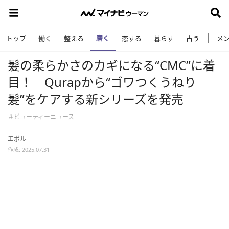
磨く
トップ
働く
整える
恋する
暮らす
占う
メ
髪の柔らかさのカギになる“CMC”に着
目！ Qurapから“ゴワつくうねり
髪”をケアする新シリーズを発売
＃ビューティーニュース
エボル
作成: 2025.07.31