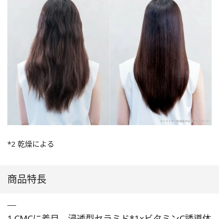
*2 乾燥による
商品特長
1.CMCに着目。浸透型セラミド*1×ビタミンC誘導体