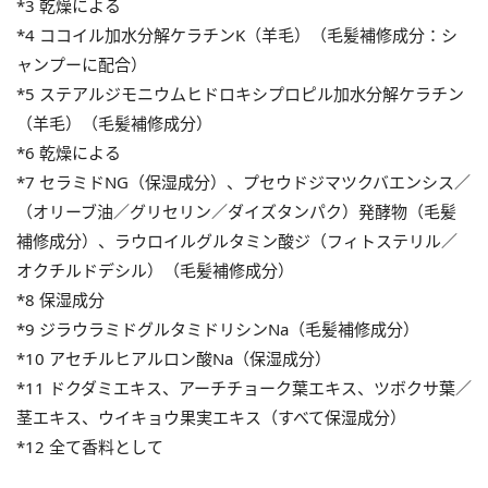
*3 乾燥による
*4 ココイル加水分解ケラチンK（羊毛）（毛髪補修成分：シ
ャンプーに配合）
*5 ステアルジモニウムヒドロキシプロピル加水分解ケラチン
（羊毛）（毛髪補修成分）
*6 乾燥による
*7 セラミドNG（保湿成分）、プセウドジマツクバエンシス／
（オリーブ油／グリセリン／ダイズタンパク）発酵物（毛髪
補修成分）、ラウロイルグルタミン酸ジ（フィトステリル／
オクチルドデシル）（毛髪補修成分）
*8 保湿成分
*9 ジラウラミドグルタミドリシンNa（毛髪補修成分）
*10 アセチルヒアルロン酸Na（保湿成分）
*11 ドクダミエキス、アーチチョーク葉エキス、ツボクサ葉／
茎エキス、ウイキョウ果実エキス（すべて保湿成分）
*12 全て香料として