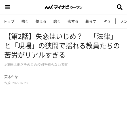
トップ
働く
整える
磨く
恋する
暮らす
占う
メ
【第2話】失恋はいじめ？ 「法律」
と「現場」の狭間で揺れる教員たちの
苦労がリアルすぎる
#僕達はまだその星の校則を知らない考察
菜本かな
作成: 2025.07.28