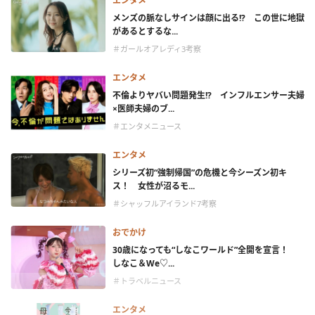
エンタメ
メンズの脈なしサインは顔に出る!? この世に地獄
があるとするな...
＃ガールオアレディ3考察
エンタメ
不倫よりヤバい問題発生!? インフルエンサー夫婦
×医師夫婦のブ...
＃エンタメニュース
エンタメ
シリーズ初“強制帰国”の危機と今シーズン初キ
ス！ 女性が沼るモ...
＃シャッフルアイランド7考察
おでかけ
30歳になっても“しなこワールド”全開を宣言！
しなこ＆We♡...
＃トラベルニュース
エンタメ