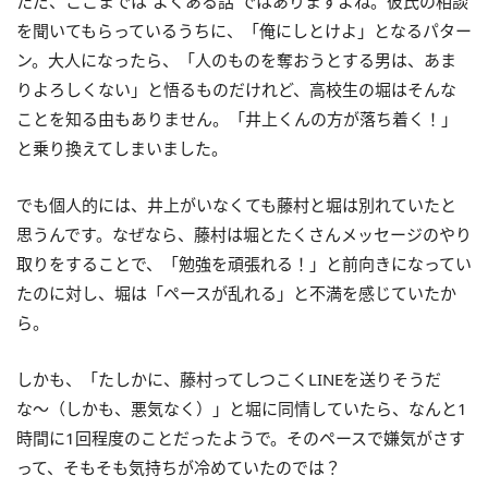
ただ、ここまでは”よくある話”ではありますよね。彼氏の相談
を聞いてもらっているうちに、「俺にしとけよ」となるパター
ン。大人になったら、「人のものを奪おうとする男は、あま
りよろしくない」と悟るものだけれど、高校生の堀はそんな
ことを知る由もありません。「井上くんの方が落ち着く！」
と乗り換えてしまいました。
でも個人的には、井上がいなくても藤村と堀は別れていたと
思うんです。なぜなら、藤村は堀とたくさんメッセージのやり
取りをすることで、「勉強を頑張れる！」と前向きになってい
たのに対し、堀は「ペースが乱れる」と不満を感じていたか
ら。
しかも、「たしかに、藤村ってしつこくLINEを送りそうだ
な〜（しかも、悪気なく）」と堀に同情していたら、なんと1
時間に1回程度のことだったようで。そのペースで嫌気がさす
って、そもそも気持ちが冷めていたのでは？