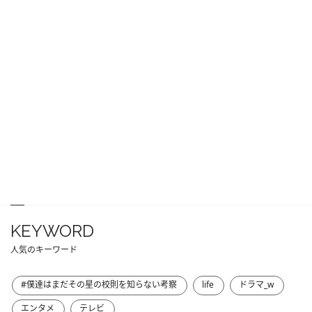
KEYWORD
人気のキーワード
#僕達はまだその星の校則を知らない考察
life
ドラマ_w
エンタメ
テレビ