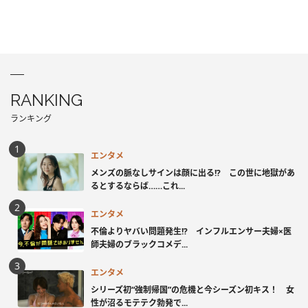
RANKING
ランキング
エンタメ
メンズの脈なしサインは顔に出る!? この世に地獄があ
るとするならば……これ...
エンタメ
不倫よりヤバい問題発生!? インフルエンサー夫婦×医
師夫婦のブラックコメデ...
エンタメ
シリーズ初“強制帰国”の危機と今シーズン初キス！ 女
性が沼るモテテク勃発で...