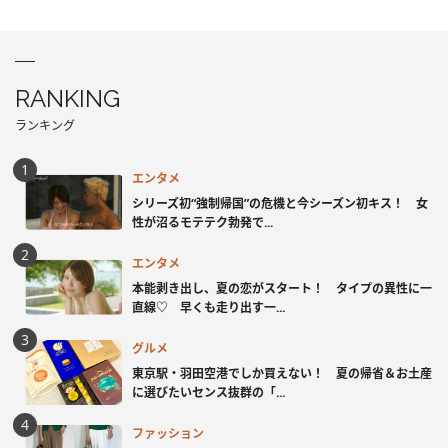
RANKING
ランキング
エンタメ
シリーズ初“強制帰国”の危機と今シーズン初キス！ 女
性が沼るモテテク勃発で...
エンタメ
本能剥き出し、夏の恋がスタート！ タイプの異性に一
直線♡ 早くも走り出す一...
グルメ
東京駅・羽田空港でしか買えない！ 夏の帰省＆お土産
に選びたいセンス抜群の「...
ファッション