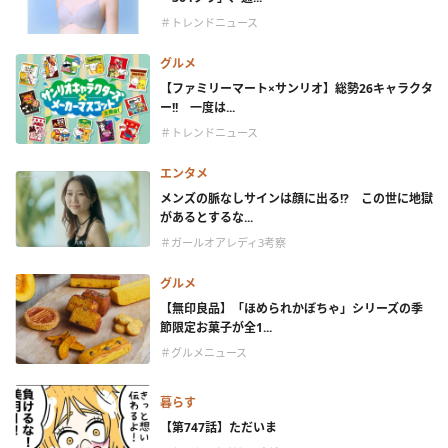
＃トレンドニュース
グルメ
【ファミリーマート×サンリオ】総勢26キャラクタ
ー!! 一度は...
＃トレンドニュース
エンタメ
メンズの脈なしサインは顔に出る!? この世に地獄
があるとするな...
＃ガールオアレディ3考察
グルメ
【無印良品】「ほめられかぼちゃ」シリーズの季
節限定お菓子が全1...
＃グルメニュース
暮らす
【第747話】ただいま