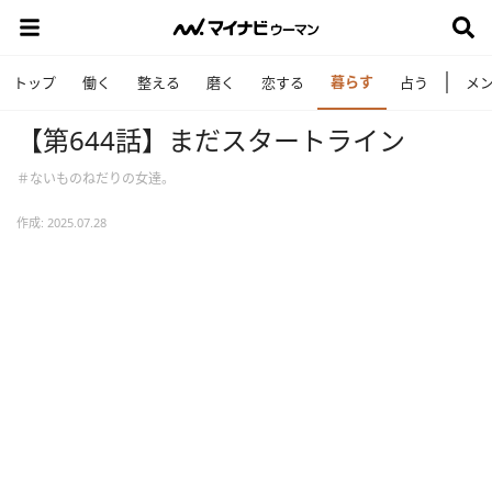
暮らす
トップ
働く
整える
磨く
恋する
占う
メ
【第644話】まだスタートライン
＃ないものねだりの女達。
作成: 2025.07.28