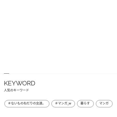
KEYWORD
人気のキーワード
＃ないものねだりの女達。
＃マンガ_w
暮らす
マンガ