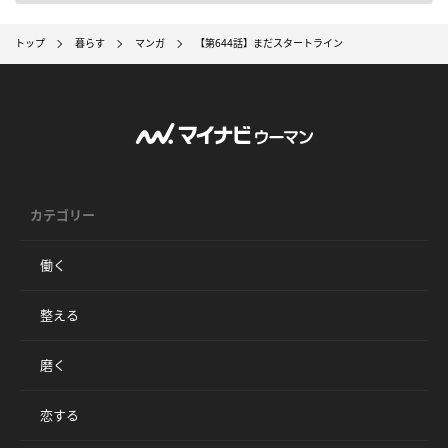
トップ
暮らす
マンガ
【第644話】まだスタートライン
カテゴリー
働く
整える
磨く
恋する