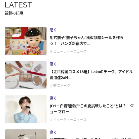
LATEST
最新の記事
磨く
毛穴撫子“撫子ちゃん”風似顔絵シールを作ろ
う！ ハンズ新宿店で...
＃ビューティーニュース
磨く
【注目韓国コスメ18選】Lakaのチーク、アイドル
御用達2aN...
＃美欲トーク
磨く
JO1・白岩瑠姫が“この夏挑戦したこと”とは？ ジ
ョー マロー...
＃ビューティーニュース
磨く