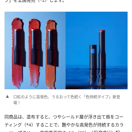
プ」を全国発売（*2）します。
口紅のように高発色、うるおって色続く「色持続タイプ」新登
場！
同商品は、塗布すると、つやシールド層が浮き出て唇をコー
ティング（*4）することで、艶やかな高発色が持続するカラ