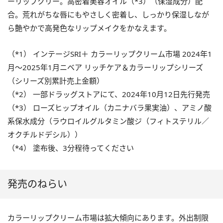
ーリップクリー。高密着美容オイル（*3）（保湿成分）配
合。荒れがちな唇にもやさしく密着し、しっかり保湿しなが
ら艶やかで高発色なリップメイクをかなえます。
（*1） インテージSRI＋ カラーリップクリーム市場 2024年1
月〜2025年1月ニベア リッチケア＆カラーリップシリーズ
（シリーズ別累計売上金額）
（*2） 一部ドラッグストアにて、2024年10月12日先行発売
（*3） ローズヒップオイル（カニナバラ果実油）、アミノ酸
系保水成分（ラウロイルグルタミン酸ジ（フィトステリル／
オクチルドデシル））
（*4） 塗布後、3分程待ってください
発売のねらい
カラーリップクリーム市場は拡大傾向にあります。外出制限