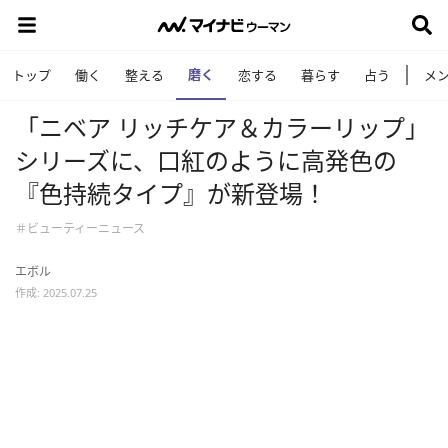
磨く
トップ
働く
整える
恋する
暮らす
占う
メ
「ニベア リッチケア＆カラーリップ」
シリーズに、口紅のように高発色の
『色持続タイプ』が新登場！
＃ビューティーニュース
エボル
作成: 2025.07.25