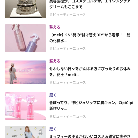
美容医療か、コスメデコルテか。エイジングケア
クリームもここまで...
＃ビューティーニュース
整える
【melt】SNS発の“付け替えDIY”から着想！ 髪
の化粧水...
＃ビューティーニュース
整える
せわしない日々をがんばる方にぴったりのお休み
を。花王「melt...
＃ビューティーニュース
磨く
唇ぽってり、神ビジュリップに胸キュン。CipiCipi
新作リッ...
＃ビューティーニュース
磨く
ミッフィーのゆるかわいいコスメ＆雑貨に癒やさ