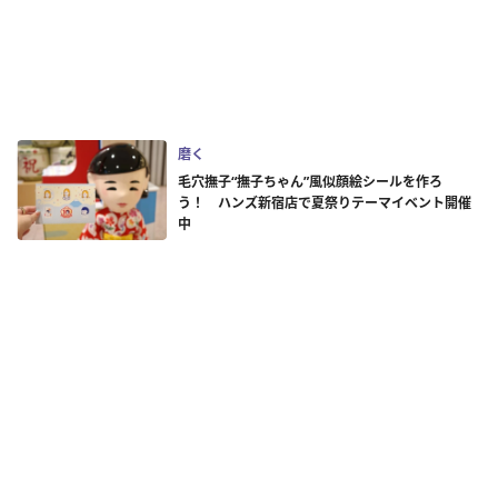
磨く
毛穴撫子“撫子ちゃん”風似顔絵シールを作ろ
う！ ハンズ新宿店で夏祭りテーマイベント開催
中