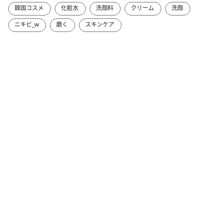
韓国コスメ
化粧水
洗顔料
クリーム
洗顔
ニキビ_w
磨く
スキンケア