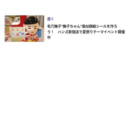
磨く
毛穴撫子“撫子ちゃん”風似顔絵シールを作ろ
う！ ハンズ新宿店で夏祭りテーマイベント開催
中