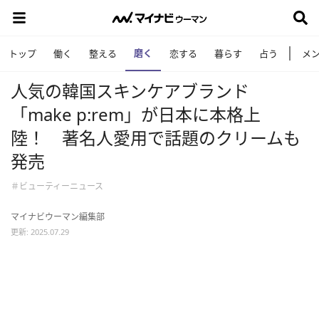
磨く
トップ
働く
整える
恋する
暮らす
占う
メ
人気の韓国スキンケアブランド
「make p:rem」が日本に本格上
陸！ 著名人愛用で話題のクリームも
発売
＃ビューティーニュース
マイナビウーマン編集部
更新: 2025.07.29