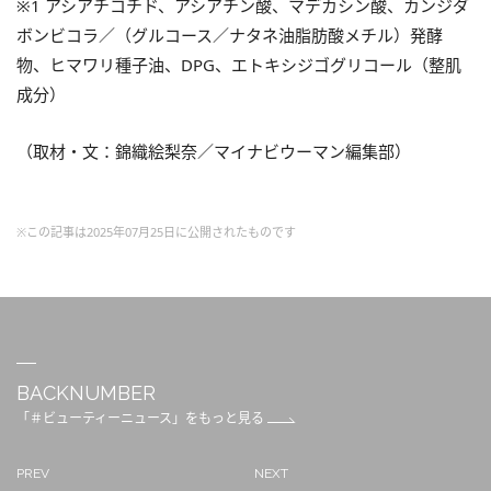
※1 アシアチコチド、アシアチン酸、マデカシン酸、カンジダ
ボンビコラ／（グルコース／ナタネ油脂肪酸メチル）発酵
物、ヒマワリ種子油、DPG、エトキシジゴグリコール（整肌
成分）
（取材・文：錦織絵梨奈／マイナビウーマン編集部）
※この記事は2025年07月25日に公開されたものです
BACKNUMBER
「＃ビューティーニュース」をもっと見る
PREV
NEXT