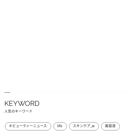
KEYWORD
人気のキーワード
＃ビューティーニュース
life
スキンケア_w
美容液