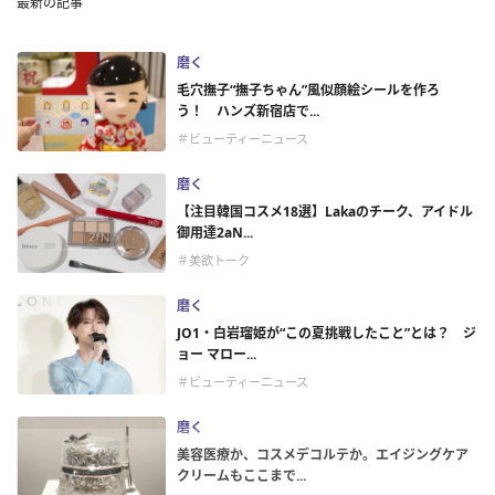
最新の記事
磨く
毛穴撫子“撫子ちゃん”風似顔絵シールを作ろ
う！ ハンズ新宿店で...
＃ビューティーニュース
磨く
【注目韓国コスメ18選】Lakaのチーク、アイドル
御用達2aN...
＃美欲トーク
磨く
JO1・白岩瑠姫が“この夏挑戦したこと”とは？ ジ
ョー マロー...
＃ビューティーニュース
磨く
美容医療か、コスメデコルテか。エイジングケア
クリームもここまで...