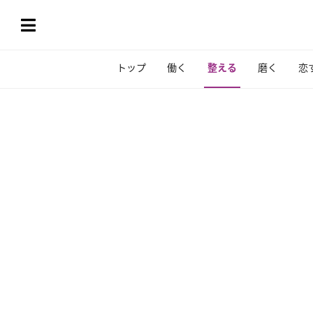
トップ
働く
整える
磨く
恋