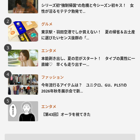
シリーズ初“強制帰国”の危機と今シーズン初キス！ 女
性が沼るモテテク勃発で...
グルメ
東京駅・羽田空港でしか買えない！ 夏の帰省＆お土産
に選びたいセンス抜群の「...
エンタメ
本能剥き出し、夏の恋がスタート！ タイプの異性に一
直線♡ 早くも走り出す一...
ファッション
今年流行るアイテムは？ ユニクロ、GU、PLSTの
2026年秋冬展示会で新...
エンタメ
【第43回】オーラを視てきた