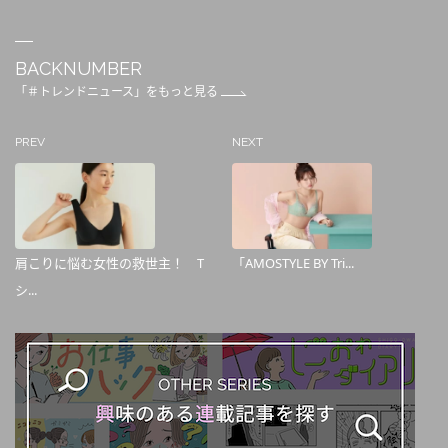
BACKNUMBER
「＃トレンドニュース」をもっと見る
PREV
NEXT
肩こりに悩む女性の救世主！ T
「AMOSTYLE BY Tri...
シ...