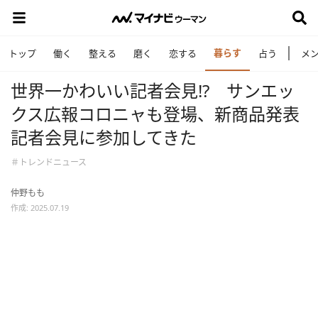
暮らす
トップ
働く
整える
磨く
恋する
占う
メ
世界一かわいい記者会見!? サンエッ
クス広報コロニャも登場、新商品発表
記者会見に参加してきた
＃トレンドニュース
仲野もも
作成: 2025.07.19