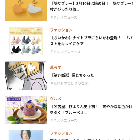
【鳩サブレー】8月10日は鳩の日！ 鳩サブレー1
枚がぴったり収...
＃グルメニュース
ファッション
【ちいかわ】ナイトブラにちいかわ登場！ 「バ
ストをキレイにケア...
＃トレンドニュース
暮らす
【第748話】信じちゃった
＃ないものねだりの女達。
グルメ
【名古屋】ぴよりん史上初！ 爽やかな紫色が目
を引く「ブルーベリ...
＃グルメニュース
ファッション