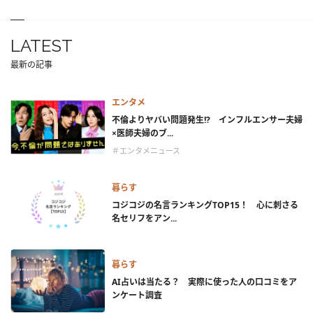
LATEST
最新の記事
エンタメ
不倫よりヤバい問題発生!? インフルエンサー夫婦
×医師夫婦のブ...
＃エンタメニュース
暮らす
コジコジの名言ランキングTOP15！ 心に刺さる
名セリフをアン...
暮らす
AI占いは当たる？ 実際に使った人の口コミをア
ンケート調査