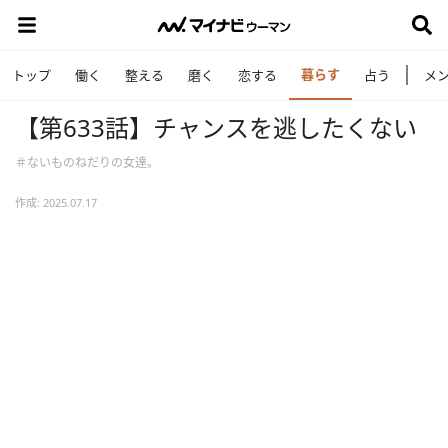
暮らす
トップ
働く
整える
磨く
恋する
占う
メ
【第633話】チャンスを逃したくない
＃ないものねだりの女達。
作成: 2025.07.17