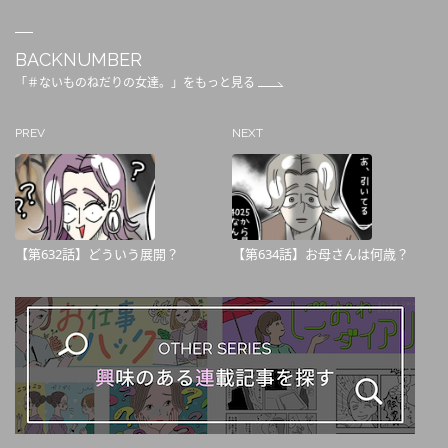
BACKNUMBER
「＃ないものねだりの女達。」をもっと見る
PREV
NEXT
【第632話】どういう展開？
【第634話】お母さんは何歳？