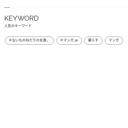
KEYWORD
人気のキーワード
＃ないものねだりの女達。
＃マンガ_w
暮らす
マンガ