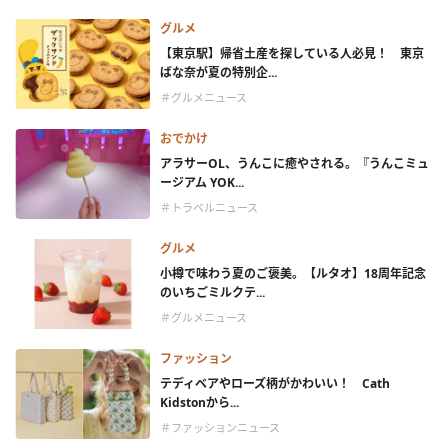
グルメ
【東京駅】帰省土産を探している人必見！ 東京
ばな奈が夏の特別企...
＃グルメニュース
おでかけ
アラサーOL、うんこに癒やされる。『うんこミュ
ージアム YOK...
＃トラベルニュース
グルメ
小樽で味わう夏のご褒美。【ルタオ】18周年記念
のいちごミルクテ...
＃グルメニュース
ファッション
テディベアやローズ柄がかわいい！ Cath
Kidstonから...
＃ファッションニュース