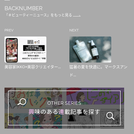
BACKNUMBER
「＃ビューティーニュース」をもっと見る
PREV
NEXT
美容家IKKO×美容クリエイター...
猛暑の夏を快適に。マークスアン
ド...