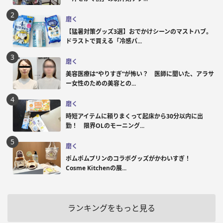
磨く
【猛暑対策グッズ3選】おでかけシーンのマストハブ。
ドラストで買える「冷感パ...
磨く
美容医療は“やりすぎ”が怖い？ 医師に聞いた、アラサ
ー女性のための美容との...
磨く
時短アイテムに頼りまくって起床から30分以内に出
勤！ 限界OLのモーニング...
磨く
ポムポムプリンのコラボグッズがかわいすぎ！
Cosme Kitchenの展...
ランキングをもっと見る