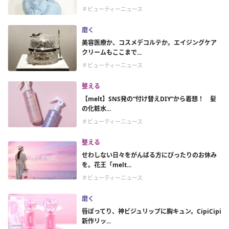
＃ビューティーニュース
磨く
美容医療か、コスメデコルテか。エイジングケア
クリームもここまで...
＃ビューティーニュース
整える
【melt】SNS発の“付け替えDIY”から着想！ 髪
の化粧水...
＃ビューティーニュース
整える
せわしない日々をがんばる方にぴったりのお休み
を。花王「melt...
＃ビューティーニュース
磨く
唇ぽってり、神ビジュリップに胸キュン。CipiCipi
新作リッ...