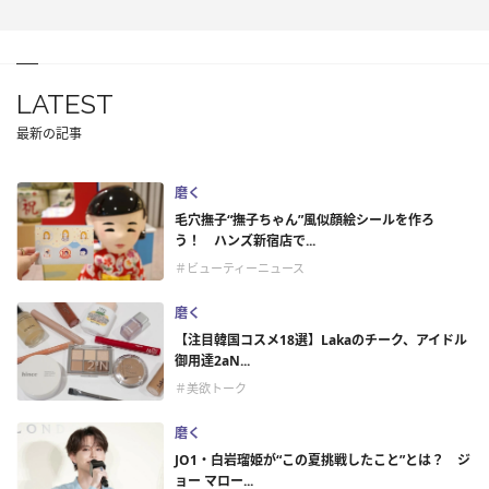
LATEST
最新の記事
磨く
毛穴撫子“撫子ちゃん”風似顔絵シールを作ろ
う！ ハンズ新宿店で...
＃ビューティーニュース
磨く
【注目韓国コスメ18選】Lakaのチーク、アイドル
御用達2aN...
＃美欲トーク
磨く
JO1・白岩瑠姫が“この夏挑戦したこと”とは？ ジ
ョー マロー...