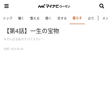
暮らす
トップ
働く
整える
磨く
恋する
占う
メ
【第4話】一生の宝物
＃がんばる私のスパイスカレー
作成: 2025.06.30