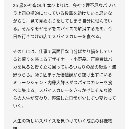
25 歳の社畜OL川本ひよりは、会社で理不尽なパワハ
ラ上司の標的になっている後輩を助けたいと思いな
がらも、見て見ぬふりをしてしまう自分に悩んでい
る。そんなモヤモヤをスパイスで解消するため、今
日も行きつけの店でスパイスカレーを食べる。
その店には、仕事で真面目な自分ばかり損をしてい
ると憤りを感じるデザイナー・小野晶。正直者はバ
カを見ると賢く立ち回っているつもりの晶の後輩・海
野うらら。凝り固まった価値観から抜け出ずにいる
ミュージシャン・内藤大輝らがスパイスカレーを食
べに集まる。スパイスカレーをきっかけにそんな彼
らの人生が交わり、停滞した日常が少しずつ変わって
いく。
人生の新しいスパイスを見つけていく成長の群像物
語―