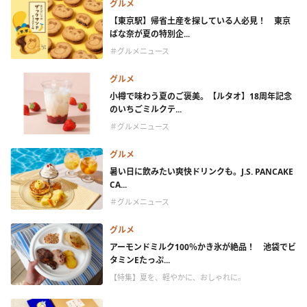
グルメ
【東京駅】帰省土産を探している人必見！ 東京
ばな奈が夏の特別企...
＃グルメニュース
グルメ
小樽で味わう夏のご褒美。【ルタオ】18周年記念
のいちごミルクテ...
＃グルメニュース
グルメ
暑い日に飲みたい爽快ドリンクも。J.S. PANCAKE
CA...
＃グルメニュース
グルメ
アーモンドミルク100％かき氷が絶品！ 池袋でビ
タミンEたっぷ...
【特集】夏を、軽やかに、おしゃれに。