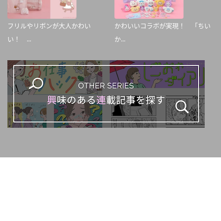
フリルやリボンが大人かわい
かわいいコラボが実現！ 「ちい
い！ ...
か...