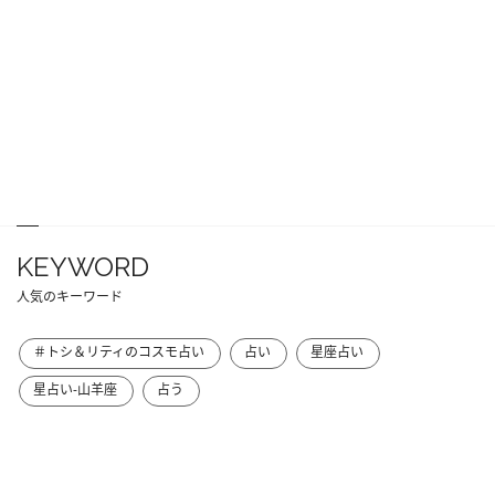
KEYWORD
人気のキーワード
＃トシ＆リティのコスモ占い
占い
星座占い
星占い-山羊座
占う