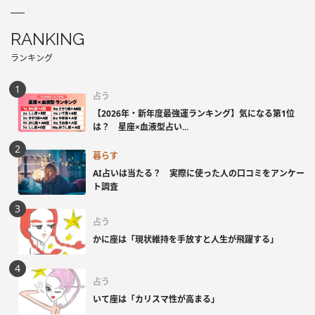
RANKING
ランキング
占う
【2026年・新年度最強運ランキング】気になる第1位
は？ 星座×血液型占い...
暮らす
AI占いは当たる？ 実際に使った人の口コミをアンケー
ト調査
占う
かに座は「現状維持を手放すと人生が飛躍する」
占う
いて座は「カリスマ性が高まる」