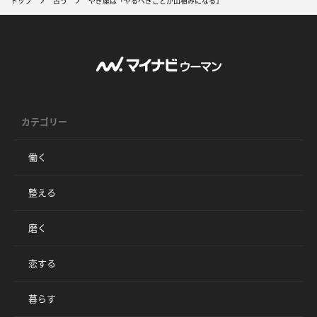
トップ
占う
やぎ座は「やるべきことが山積みになる」
カテゴリー
働く
整える
磨く
恋する
暮らす