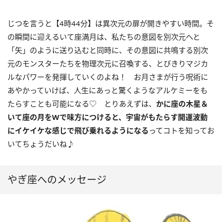
じつを言うと【4時44分】は異次元の扉が開きやすい時間。そ
の瞬間に迎えるいて座満月は、私たちの意図を別次元へと
「矢」のように送り込むと同時に、その意図に共鳴する別次
元のモンスターたちを物理次元に召喚する、とびきりマジカ
ルなパワーを発揮していくのよね！ お月さまが行う呪術に
あやかっていけば、人生にあっと驚くようなアルケミーをも
たらすことも可能になる♡ とりあえずは、
かに座の木星＆
いて座の月を
W
で味方につけると、宇宙がもたらす開運波動
にイケイケな感じで飛び乗れるようになる
ってコトを知ってお
いてちょうだいね♪
やぎ座へのメッセージ