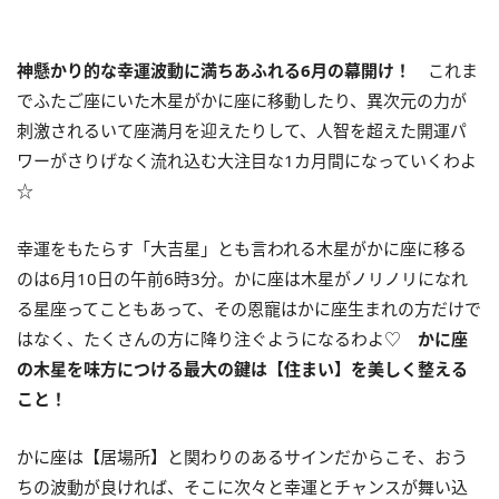
神懸かり的な幸運波動に満ちあふれる
6
月の幕開け！
これま
でふたご座にいた木星がかに座に移動したり、異次元の力が
刺激されるいて座満月を迎えたりして、人智を超えた開運パ
ワーがさりげなく流れ込む大注目な
1
カ月間になっていくわよ
☆
幸運をもたらす「大吉星」とも言われる木星がかに座に移る
のは6月10日の午前6時3分。かに座は木星がノリノリになれ
る星座ってこともあって、その恩寵はかに座生まれの方だけで
はなく、たくさんの方に降り注ぐようになるわよ♡
かに座
の木星を味方につける最大の鍵は【住まい】を美しく整える
こと！
かに座は【居場所】と関わりのあるサインだからこそ、おう
ちの波動が良ければ、そこに次々と幸運とチャンスが舞い込