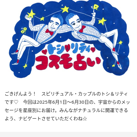
ごきげんよう！ スピリチュアル・カップルのトシ＆リティ
です♡ 今回は
2025
年
6
月
1
日〜
6
月
30
日の、宇宙からのメッ
セージを星座別にお届け。みんながナチュラルに開運できる
よう、ナビゲートさせていただくわね☆