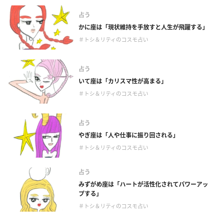
占う
かに座は「現状維持を手放すと人生が飛躍する」
＃トシ＆リティのコスモ占い
占う
いて座は「カリスマ性が高まる」
＃トシ＆リティのコスモ占い
占う
やぎ座は「人や仕事に振り回される」
＃トシ＆リティのコスモ占い
占う
みずがめ座は「ハートが活性化されてパワーアッ
プする」
＃トシ＆リティのコスモ占い