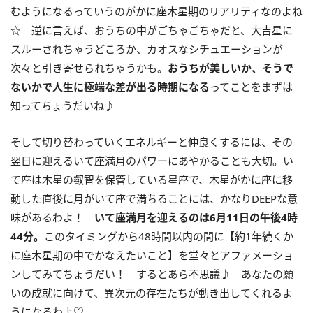
むようになるっていうのがかに座木星期のリアリティなのよね
☆ 逆に言えば、おうちの中がごちゃごちゃだと、大吉星に
スルーされちゃうどころか、カオスなシチュエーションが
次々と引き寄せられちゃうかも。
おうちが美しいか、そうで
ないかで人生に極端な差が出る時期になる
ってことをまずは
知ってちょうだいね♪
そして切り替わっていくエネルギーと仲良くするには、その
翌日に迎えるいて座満月のパワーにあやかることも大切。い
て座は木星の叡智を保管している星座で、木星がかに座に移
動した直後に月がいて座で満ちることには、かなりDEEPな意
味があるわよ！
いて座満月を迎えるのは
6
月
11
日の午後
4
時
44
分。
このタイミングから48時間以内の間に【約1年続くか
に座木星期の中でかなえたいこと】を堂々とアファメーショ
ンしてみてちょうだい！ するとあら不思議♪ あなたの願
いの成就に向けて、異次元の存在たちが動き出してくれるよ
うになるわよ♡