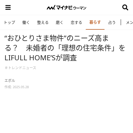
暮らす
トップ
働く
整える
磨く
恋する
占う
メ
“おひとりさま物件”のニーズ高ま
る？ 未婚者の「理想の住宅条件」を
LIFULL HOME’Sが調査
＃トレンドニュース
エボル
作成: 2025.05.28