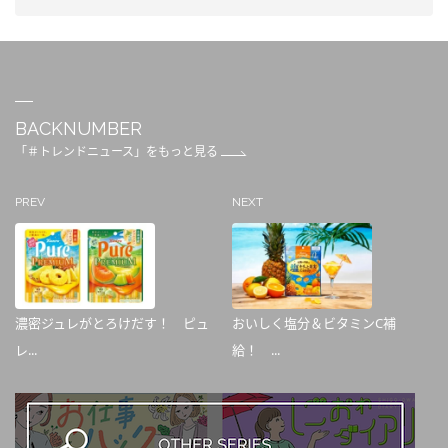
BACKNUMBER
「＃トレンドニュース」をもっと見る
PREV
NEXT
濃密ジュレがとろけだす！ ピュ
おいしく塩分＆ビタミンC補
レ...
給！ ...