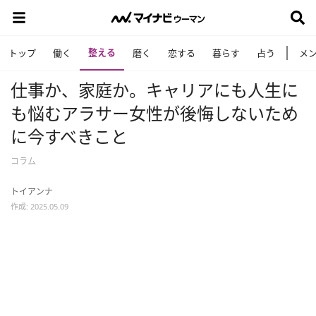
整える
トップ
働く
磨く
恋する
暮らす
占う
メ
仕事か、家庭か。キャリアにも人生に
も悩むアラサー女性が後悔しないため
に今すべきこと
コラム
トイアンナ
作成: 2025.05.09