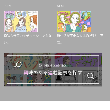
PREV
NEXT
趣味も仕事のモチベーションもな
新生活が不安な人は約9割！ 不
い...
安...