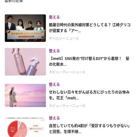
最新の記事
整える
酷暑日時代の紫外線対策どうしてる？ 江崎グリコ
が提案する「アー...
＃ヘルシーニュース
整える
【melt】SNS発の“付け替えDIY”から着想！ 髪
の化粧水...
＃ビューティーニュース
整える
せわしない日々をがんばる方にぴったりのお休み
を。花王「melt...
＃ビューティーニュース
整える
自覚していても約4割が「受診するつもりがない」
と回答。生理不順...