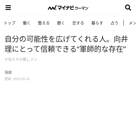
トップ
働く
整える
磨く
恋する
暮らす
占う
メ
自分の可能性を広げてくれる人。向井
理にとって信頼できる“軍師的な存在”
＃私たちの推しメン
瑞姫
更新: 2025.05.16