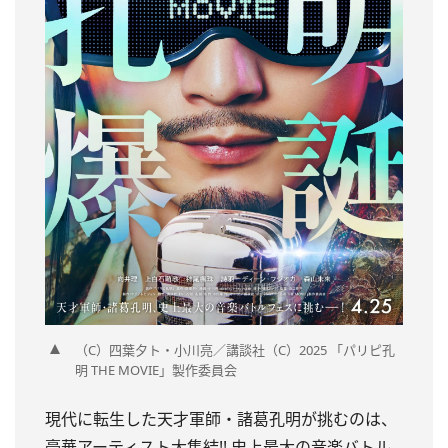
（C）四葉夕ト・小川亮／講談社（C）2025 「パリピ孔
明 THE MOVIE」製作委員会
現代に転生した天才軍師・諸葛孔明が挑むのは、
豪華アーティスト大集結!! 史上最大の音楽バトル