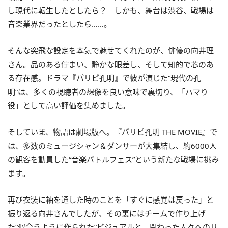
し現代に転生したとしたら？ しかも、舞台は渋谷、戦場は
音楽業界だったとしたら……。
そんな突飛な設定を本気で魅せてくれたのが、俳優の向井理
さん。品のある佇まい、静かな眼差し、そして知的で芯のあ
る存在感。ドラマ『パリピ孔明』で彼が演じた“現代の孔
明”は、多くの視聴者の想像を良い意味で裏切り、「ハマり
役」として高い評価を集めました。
そしていま、物語は劇場版へ。『パリピ孔明 THE MOVIE』で
は、多数のミュージシャン＆ダンサーが大集結し、約6000人
の観客を動員した“音楽バトルフェス”という新たな戦場に挑み
ます。
再び衣装に袖を通した時のことを「すぐに感覚は戻った」と
振り返る向井さんでしたが、その裏にはチームで作り上げ
た“似合うように作られた”ビジュアルと、関わった人々へのリ