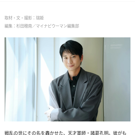
取材・文・撮影：瑞姫
編集：杉田穂南／マイナビウーマン編集部
戦乱の世にその名を轟かせた、天才軍師・諸葛孔明。彼がも