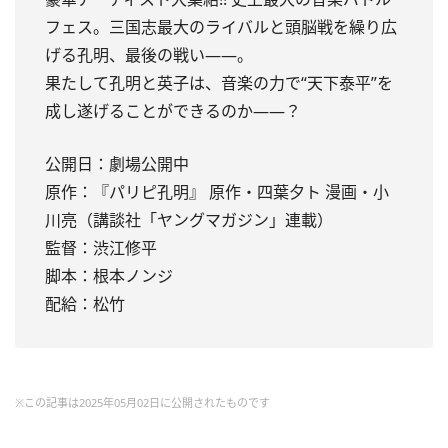
フェス。三国志最大のライバルと頭脳戦を繰り広
げる孔明、最後の戦い――。
果たして孔明と英子は、音楽の力で“天下泰平”を
成し遂げることができるのか――？
公開日：劇場公開中
原作：『パリピ孔明』 原作・四葉夕ト 漫画・小
川亮（講談社「ヤングマガジン」連載）
監督：渋江修平
脚本：根本ノンジ
配給：松竹
※この記事は2025年05月02日に公開されたものです