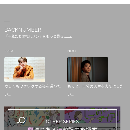
BACKNUMBER
「＃私たちの推しメン」をもっと見る
PREV
NEXT
険しくもワクワクする道を選びた
もっと、自分の人生を大切にした
い...
い...