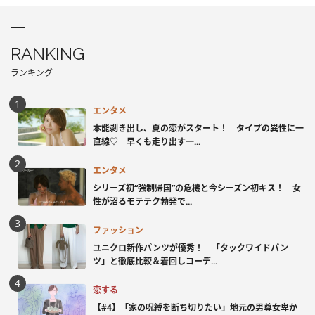
RANKING
ランキング
エンタメ
本能剥き出し、夏の恋がスタート！ タイプの異性に一
直線♡ 早くも走り出す一...
エンタメ
シリーズ初“強制帰国”の危機と今シーズン初キス！ 女
性が沼るモテテク勃発で...
ファッション
ユニクロ新作パンツが優秀！ 「タックワイドパン
ツ」と徹底比較＆着回しコーデ...
恋する
【#4】「家の呪縛を断ち切りたい」地元の男尊女卑か