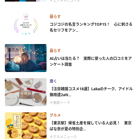
＃エンタメニュース
暮らす
コジコジの名言ランキングTOP15！ 心に刺さる
名セリフをアン...
暮らす
AI占いは当たる？ 実際に使った人の口コミをア
ンケート調査
磨く
【注目韓国コスメ18選】Lakaのチーク、アイドル
御用達2aN...
＃美欲トーク
グルメ
【東京駅】帰省土産を探している人必見！ 東京
ばな奈が夏の特別企...
＃グルメニュース