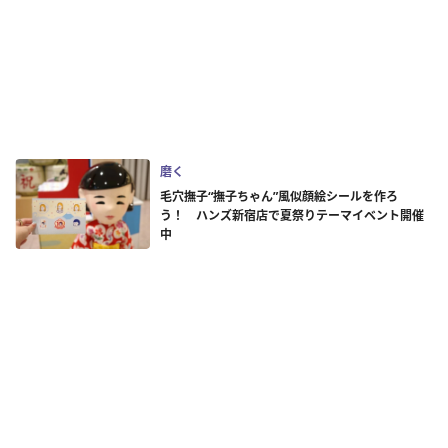
磨く
毛穴撫子“撫子ちゃん”風似顔絵シールを作ろ
う！ ハンズ新宿店で夏祭りテーマイベント開催
中