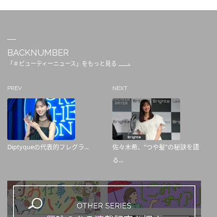
BACKNUMBER
「＃ビューティーニュース」をもっと見る
PREV
NEXT
Diptyqueの代表的フレグラ...
佐々木希、“つや髪”の秘訣を語
る...