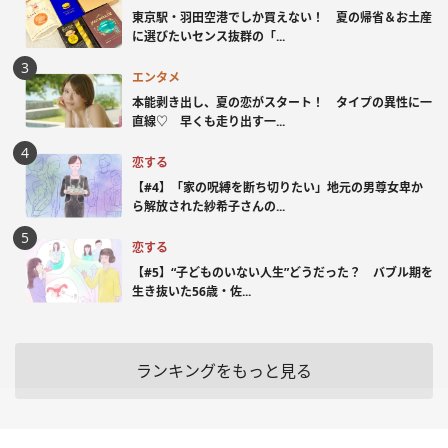
東京駅・羽田空港でしか買えない！ 夏の帰省＆お土産
に選びたいセンス抜群の「...
エンタメ
本能剥き出し、夏の恋がスタート！ タイプの異性に一
直線♡ 早くも走り出す一...
恋する
【#4】「家の呪縛を断ち切りたい」地元の男尊女卑か
ら解放された紗希子さんの...
恋する
【#5】“子どものいない人生”どうだった？ バブル期を
生き抜いた56歳・佐...
ランキングをもっと見る