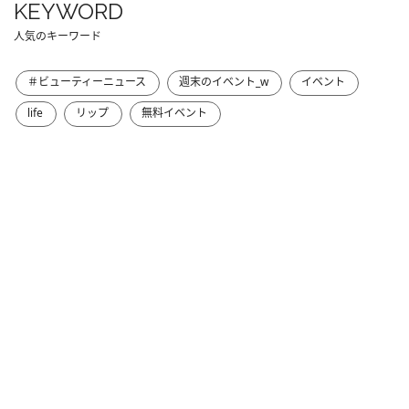
KEYWORD
人気のキーワード
＃ビューティーニュース
週末のイベント_w
イベント
life
リップ
無料イベント