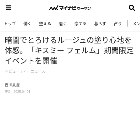
トップ
働く
整える
磨く
恋する
暮らす
占う
メ
暗闇でとろけるルージュの塗り心地を
体感。「キスミー フェルム」期間限定
イベントを開催
＃ビューティーニュース
吉川夏澄
更新: 2025.04.01