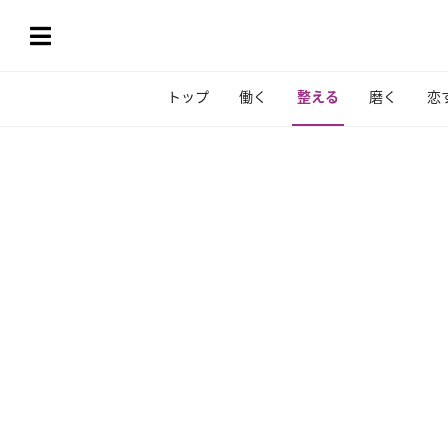
トップ
働く
整える
磨く
恋