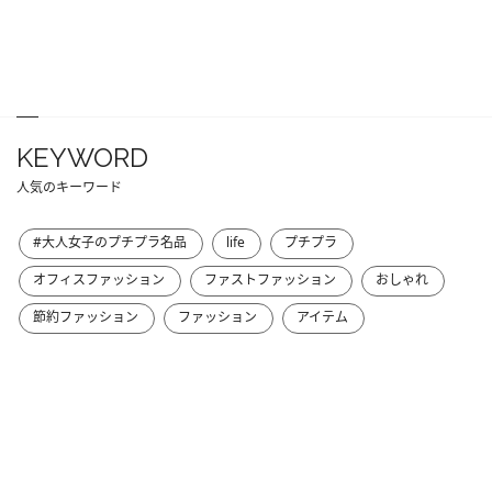
KEYWORD
人気のキーワード
#大人女子のプチプラ名品
life
プチプラ
オフィスファッション
ファストファッション
おしゃれ
節約ファッション
ファッション
アイテム