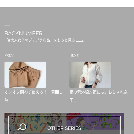
BACKNUMBER
「#大人女子のプチプラ名品」をもっと見る
PREV
NEXT
オンオフ問わず使える！ 着回し
夏の紫外線対策にも。おしゃれ女
無...
子...