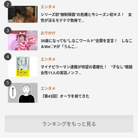
エンタメ
シリーズ初“強制帰国”の危機と今シーズン初キス！ 女
性が沼るモテテク勃発で...
おでかけ
30歳になっても“しなこワールド”全開を宣言！ しなこ
＆We♡Pが「うんこ...
エンタメ
マイナビウーマン連載が待望の書籍化！ “子なし”既婚
女性11人の実話ノンフ...
エンタメ
【第43回】オーラを視てきた
ランキングをもっと見る