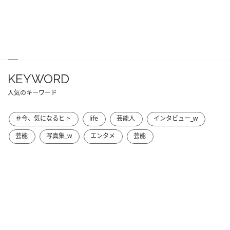
KEYWORD
人気のキーワード
＃今、気になるヒト
life
芸能人
インタビュー_w
芸能
写真集_w
エンタメ
芸能