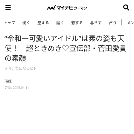
トップ
働く
整える
磨く
恋する
暮らす
占う
メ
“令和一可愛いアイドル”は素の姿も天
使！ 超ときめき♡宣伝部・菅田愛貴
の素顔
＃今、気になるヒト
瑞姫
更新: 2025.04.11