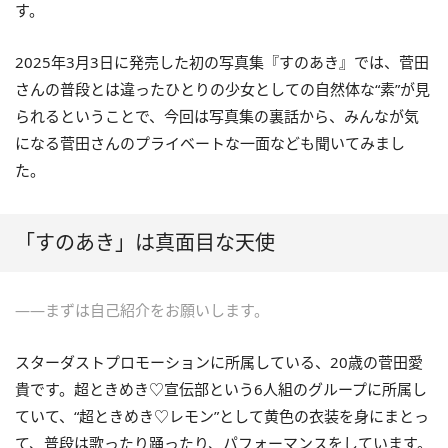
す。
2025年3月3日に発売した初の写真集『すのあき』では、菅田
さんの普段とは違ったひとりの少女としての自然体な“素”が見
られるということで、今回は写真集の裏話から、みんなが気
になる菅田さんのプライベートな一面なども聞いてみまし
た。
「すのあき」は真面目な天使
――まずは自己紹介をお願いします。
スターダストプロモーションに所属している、20歳の菅田愛
貴です。超ときめき♡宣伝部という6人組のグループに所属し
ていて、“超ときめき♡レモン”として黄色の衣装を身にまとっ
て、普段は歌ったり踊ったり、パフォーマンスをしています。