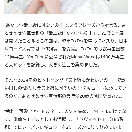
“あたし今最上級に可愛いの！”というフレーズから始まる、超
ときめき♡宣伝部の『最上級にかわいいの！』。誰でも一度
は聞いたことあるこの曲は、昨年TikTokを中心にバズり、日本
レコード大賞では「作詞賞」を受賞。 TikTokでは総再生回数
12億再生、YouTubeに公開されたMusic Videoは1400万再生
と大ヒットを記録し、大きく注目を集めました。
そんな2024年のヒットソング『最上級にかわいいの！』で歌
い出しの“あたし今最上級に可愛いの！”をキュートに歌ってい
るのが、超ときめき♡宣伝部の最年少20歳の菅田愛貴さん。
“令和一可愛いアイドル”として人気を集め、アイドルだけでな
く、俳優やモデルとしても活躍し、『ラヴィット!』（TBS系
列）ではシーズンレギュラーを2シーズンに渡り務めていま