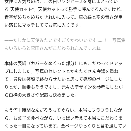
女性に人気なのは、この白いワンピースを身にまとってい
る“天使カット”。天使カットって勝手に呼んでるんですけど、
青空がめちゃめちゃきれいに入って。草の緑と空の青さが良
い感じにマッチしててお気に入りです。
――たしかに天使みたいですごくかわいいです……！ 写真集
もいろいろと菅田さんがこだわられたんですよね。
本体の表紙（カバーをめくった部分）にもこだわってドアッ
プにしました。写真のセレクトとかもたくさん会議を重ね
て。最後は笑顔で終わらせたいと思って笑顔のページにした
りとか、順番もそうですし、元々のデザインを参考にしなが
ら白枠の大きさや配置も決めました。
もう何十時間なんだろうってぐらい、本当にフラフラしなが
ら、お菓子を食べながら、いっぱい考えて本当にこだわりま
くった一冊になっています。全ページゆっくりと目を通してい