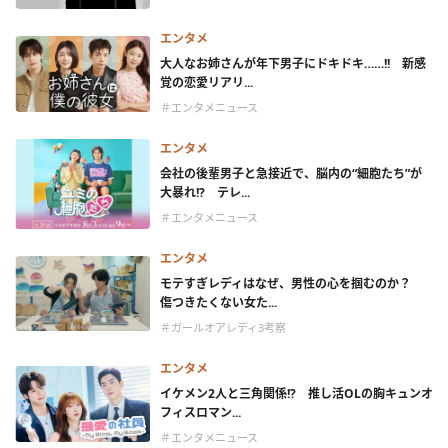
エンタメ
大人なお姉さんが年下男子にドキドキ……!! 新感
覚の恋愛リアリ...
＃エンタメニュース
エンタメ
会社の後輩男子と急接近で、脳内の“細胞たち”が
大暴れ!? テレ...
＃エンタメニュース
エンタメ
モテすぎレディはなぜ、男性の心を掴むのか？
傷つきたくない女た...
＃ガールオアレディ3考察
エンタメ
イケメン2人と三角関係!? 推し活OLの胸キュンオ
フィスロマン...
＃エンタメニュース