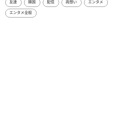
友達
韓国
配信
両想い
エンタメ
エンタメ全般