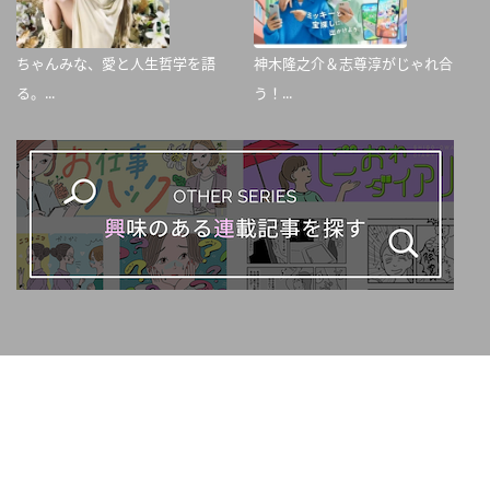
ちゃんみな、愛と人生哲学を語
神木隆之介＆志尊淳がじゃれ合
る。...
う！...