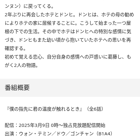
ンヌン）に戻ってくる。
2年ぶりに再会したホテとドンヒ。ドンヒは、ホテの母の勧め
によりホテの家に居候することに。こうして始まった一つ屋
根の下での生活。その中でホテはドンヒへの特別な感情に気
づき、ドンヒもまた幼い頃から抱いていたホテへの思いを再
確認する。
初めて覚える恋心、自分自身の感情への戸惑いに葛藤し、も
がく2人の物語。
番組概要
『僕の指先に君の温度が触れるとき』（全6話）
配信：2025年3月9日 0時〜独占見放題配信開始
出演：ウォン・テミン／ドウ／ゴンチャン（B1A4）