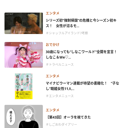
エンタメ
シリーズ初“強制帰国”の危機と今シーズン初キ
ス！ 女性が沼るモ...
＃シャッフルアイランド7考察
おでかけ
30歳になっても“しなこワールド”全開を宣言！
しなこ＆We♡...
＃トラベルニュース
エンタメ
マイナビウーマン連載が待望の書籍化！ “子な
し”既婚女性11人...
＃エンタメニュース
エンタメ
【第43回】オーラを視てきた
＃しごおわダイアリー