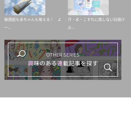
敏感肌も赤ちゃんも使える！ よ
汗・水・こすれに屈しない日焼け
ー...
止...