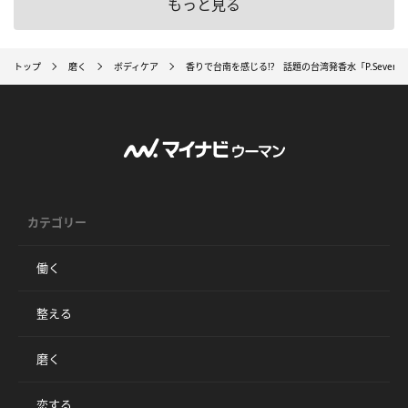
もっと見る
トップ
磨く
ボディケア
香りで台南を感じる!? 話題の台湾発香水「P.Seve
カテゴリー
働く
整える
磨く
恋する