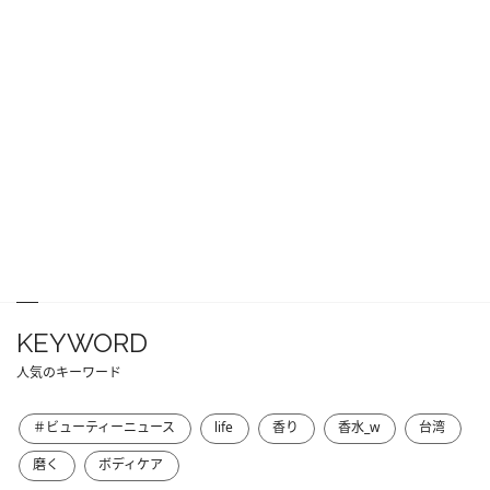
KEYWORD
人気のキーワード
＃ビューティーニュース
life
香り
香水_w
台湾
磨く
ボディケア