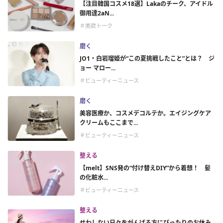
【注目韓国コスメ18選】Lakaのチーク、アイドル
御用達2aN...
＃美欲トーク
磨く
JO1・白岩瑠姫が“この夏挑戦したこと”とは？ ジ
ョー マロー...
＃ビューティーニュース
磨く
美容医療か、コスメデコルテか。エイジングケア
クリームもここまで...
＃ビューティーニュース
整える
【melt】SNS発の“付け替えDIY”から着想！ 髪
の化粧水...
＃ビューティーニュース
整える
せわしない日々をがんばる方にぴったりのお休み