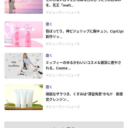
を。花王「melt...
＃ビューティーニュース
磨く
唇ぽってり、神ビジュリップに胸キュン。CipiCipi
新作リッ...
＃ビューティーニュース
磨く
ミッフィーのゆるかわいいコスメ＆雑貨に癒やさ
れる。Cosme ...
＃ビューティーニュース
磨く
頑固なザラつき、くすみは“滞留角質”かも!? 新感
覚クレンジン...
＃ビューティーニュース