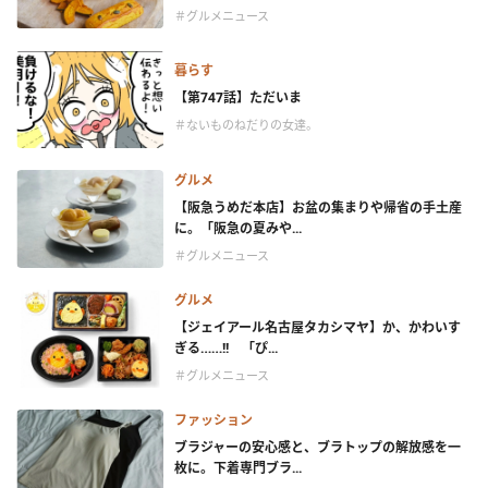
＃グルメニュース
暮らす
【第747話】ただいま
＃ないものねだりの女達。
グルメ
【阪急うめだ本店】お盆の集まりや帰省の手土産
に。「阪急の夏みや...
＃グルメニュース
グルメ
【ジェイアール名古屋タカシマヤ】か、かわいす
ぎる……!! 「ぴ...
＃グルメニュース
ファッション
ブラジャーの安心感と、ブラトップの解放感を一
枚に。下着専門ブラ...