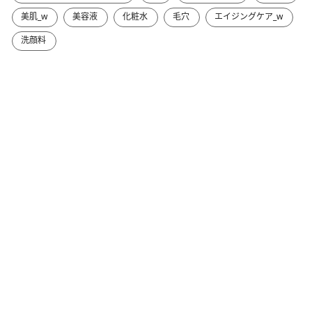
美肌_w
美容液
化粧水
毛穴
エイジングケア_w
洗顔料