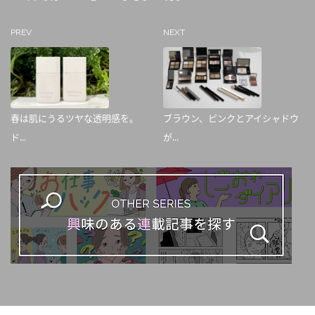
PREV
NEXT
春は肌にうるツヤな透明感を。
ブラウン、ピンクとアイシャドウ
ド...
が...