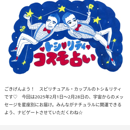
ごきげんよう！ スピリチュアル・カップルのトシ＆リティ
です♡ 今回は
2025
年
2
月
1
日〜
2
月
28
日の、宇宙からのメッ
セージを星座別にお届け。みんながナチュラルに開運できる
よう、ナビゲートさせていただくわね☆