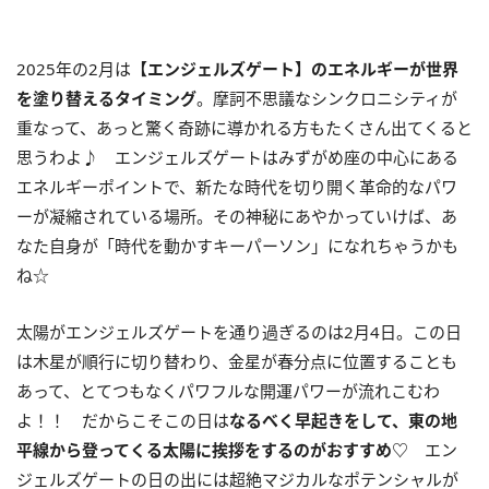
2025年の
2
月は
【エンジェルズゲート】のエネルギーが世界
を塗り替えるタイミング
。摩訶不思議なシンクロニシティが
重なって、あっと驚く奇跡に導かれる方もたくさん出てくると
思うわよ♪ エンジェルズゲートはみずがめ座の中心にある
エネルギーポイントで、新たな時代を切り開く革命的なパワ
ーが凝縮されている場所。その神秘にあやかっていけば、あ
なた自身が「時代を動かすキーパーソン」になれちゃうかも
ね☆
太陽がエンジェルズゲートを通り過ぎるのは
2
月
4
日。この日
は木星が順行に切り替わり、金星が春分点に位置することも
あって、とてつもなくパワフルな開運パワーが流れこむわ
よ！！ だからこそこの日は
なるべく早起きをして、東の地
平線から登ってくる太陽に挨拶をするのがおすすめ
♡
エン
ジェルズゲートの日の出には超絶マジカルなポテンシャルが