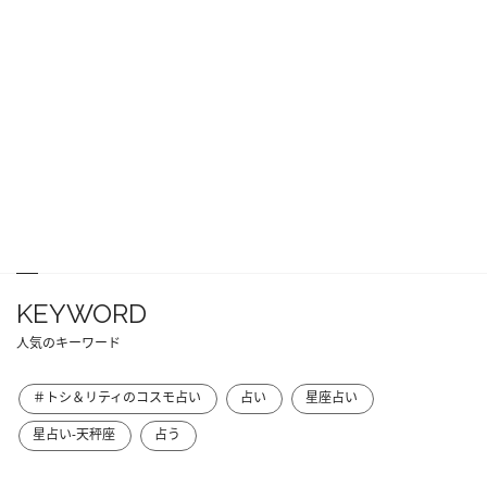
KEYWORD
人気のキーワード
＃トシ＆リティのコスモ占い
占い
星座占い
星占い-天秤座
占う