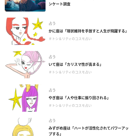
ンケート調査
占う
かに座は「現状維持を手放すと人生が飛躍する」
＃トシ＆リティのコスモ占い
占う
いて座は「カリスマ性が高まる」
＃トシ＆リティのコスモ占い
占う
やぎ座は「人や仕事に振り回される」
＃トシ＆リティのコスモ占い
占う
みずがめ座は「ハートが活性化されてパワーアッ
プする」