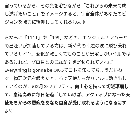
宿っているから、その光を浴びながら「これからの未来で成
し遂げたいこと」をイメージすると、宇宙全体があなたのビ
ジョンを強力に後押ししてくれるわよ♪
ちなみに「
1111
」や「
999
」などの、エンジェルナンバーと
の出逢いが加速している方は、新時代の幸運の波に飛び乗れ
ているサイン。変化が激しくてものごとが安定しない時期では
あるけれど、ゾロ目とのご縁が引き寄せられていれば
Everything is gonna be OK
ってコトを知ってちょうだいね
☆ 物理次元を超えたところで天使たちがリアルに動き出し
ていくのがこの2月のリアリティ。
向上心を
持って切磋琢磨し
て、意識高めに毎日を過ごしていけば、アクティブになった天
使たちからの恩寵をあなた自身が受け取れるようになる
はず
よ♡