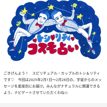
ごきげんよう！ スピリチュアル・カップルのトシ＆リティ
です♡ 今回は
2025
年
2
月
1
日〜
2
月
28
日の、宇宙からのメッ
セージを星座別にお届け。みんながナチュラルに開運できる
よう、ナビゲートさせていただくわね☆