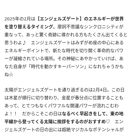
2025年の
2
月は
【エンジェルズゲート】のエネルギーが世界
を塗り替えるタイミング
。摩訶不思議なシンクロニシティが
重なって、あっと驚く奇跡に導かれる方もたくさん出てくると
思うわよ♪ エンジェルズゲートはみずがめ座の中心にある
エネルギーポイントで、新たな時代を切り開く革命的なパワ
ーが凝縮されている場所。その神秘にあやかっていけば、あ
なた自身が「時代を動かすキーパーソン」になれちゃうかも
ね☆
太陽がエンジェルズゲートを通り過ぎるのは
2
月
4
日。この日
は木星が順行に切り替わり、金星が春分点に位置することも
あって、とてつもなくパワフルな開運パワーが流れこむわ
よ！！ だからこそこの日は
なるべく早起きをして、東の地
平線から登ってくる太陽に挨拶をするのがおすすめ
♡
エン
ジェルズゲートの日の出には超絶マジカルなポテンシャルが