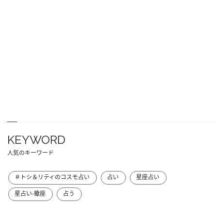
KEYWORD
人気のキーワード
＃トシ＆リティのコスモ占い
占い
星座占い
星占い-蠍座
占う