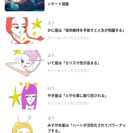
ンケート調査
占う
かに座は「現状維持を手放すと人生が飛躍する」
＃トシ＆リティのコスモ占い
占う
いて座は「カリスマ性が高まる」
＃トシ＆リティのコスモ占い
占う
やぎ座は「人や仕事に振り回される」
＃トシ＆リティのコスモ占い
占う
みずがめ座は「ハートが活性化されてパワーアッ
プする」