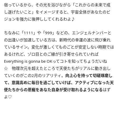
宿っているから、その光を浴びながら「これからの未来で成
し遂げたいこと」をイメージすると、宇宙全体があなたのビ
ジョンを強力に後押ししてくれるわよ♪
ちなみに「
1111
」や「
999
」などの、エンジェルナンバーと
の出逢いが加速している方は、新時代の幸運の波に飛び乗れ
ているサイン。変化が激しくてものごとが安定しない時期では
あるけれど、ゾロ目とのご縁が引き寄せられていれば
Everything is gonna be OK
ってコトを知ってちょうだいね
☆ 物理次元を超えたところで天使たちがリアルに動き出し
ていくのがこの2月のリアリティ。
向上心を
持って切磋琢磨し
て、意識高めに毎日を過ごしていけば、アクティブになった天
使たちからの恩寵をあなた自身が受け取れるようになる
はず
よ♡