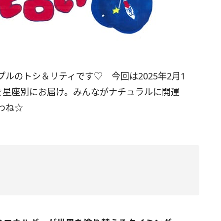
プルのトシ＆リティです♡ 今回は
2025
年
2
月
1
を星座別にお届け。みんながナチュラルに開運
わね☆