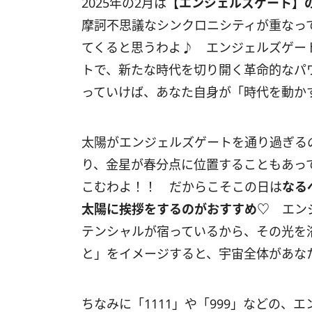
2025年の
2
月は
【エンジェルズゲート】
摩訶不思議なシンクロニシティが重なっ
てくると思うわよ♪ エンジェルズゲー
トで、新たな時代を切り開く革命的なパ
っていけば、あなた自身が「時代を動か
太陽がエンジェルズゲートを通り過ぎる
り、金星が春分点に位置することもあっ
こむわよ！！ だからこそこの日は
なる
太陽に挨拶をするのがおすすめ
♡
エンジ
テンシャルが宿っているから、その光を
と」をイメージすると、宇宙全体があな
ちなみに「
1111
」や「
999
」などの、エ