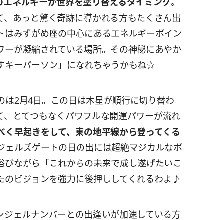
のエネルギーが世界を塗り替えるタイミング
。
て、あっと驚く奇跡に導かれる方もたくさん出
トはみずがめ座の中心にあるエネルギーポイン
ワーが凝縮されている場所。その神秘にあやか
すキーパーソン」になれちゃうかもね☆
のは
2
月
4
日。この日は木星が順行に切り替わ
て、とてつもなくパワフルな開運パワーが流れ
べく早起きをして、東の地平線から登ってくる
ェルズゲートの日の出には超絶マジカルなポ
浴びながら「これからの未来で成し遂げたいこ
たのビジョンを強力に後押ししてくれるわよ♪
ンジェルナンバーとの出逢いが加速している方