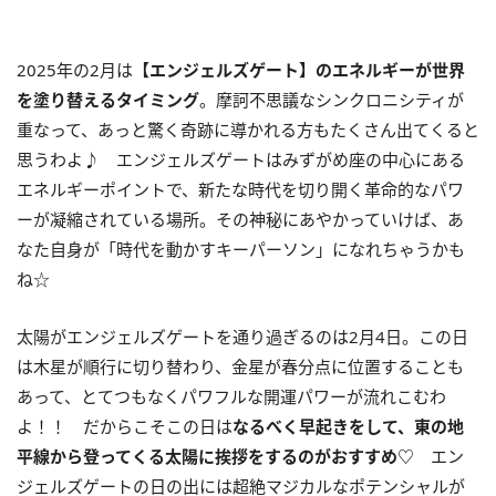
2025年の
2
月は
【エンジェルズゲート】のエネルギーが世界
を塗り替えるタイミング
。摩訶不思議なシンクロニシティが
重なって、あっと驚く奇跡に導かれる方もたくさん出てくると
思うわよ♪ エンジェルズゲートはみずがめ座の中心にある
エネルギーポイントで、新たな時代を切り開く革命的なパワ
ーが凝縮されている場所。その神秘にあやかっていけば、あ
なた自身が「時代を動かすキーパーソン」になれちゃうかも
ね☆
太陽がエンジェルズゲートを通り過ぎるのは
2
月
4
日。この日
は木星が順行に切り替わり、金星が春分点に位置することも
あって、とてつもなくパワフルな開運パワーが流れこむわ
よ！！ だからこそこの日は
なるべく早起きをして、東の地
平線から登ってくる太陽に挨拶をするのがおすすめ
♡
エン
ジェルズゲートの日の出には超絶マジカルなポテンシャルが