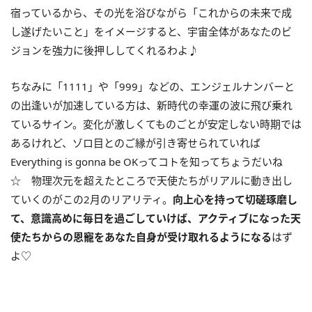
宿っているから、その光を浴びながら「これからの未来で成
し遂げたいこと」をイメージすると、宇宙全体があなたのビ
ジョンを強力に後押ししてくれるわよ♪
ちなみに「
1111
」や「
999
」などの、エンジェルナンバーと
の出逢いが加速している方は、新時代の幸運の波に飛び乗れ
ているサイン。変化が激しくてものごとが安定しない時期では
あるけれど、ゾロ目とのご縁が引き寄せられていれば
Everything is gonna be OK
ってコトを知ってちょうだいね
☆ 物理次元を超えたところで天使たちがリアルに動き出し
ていくのがこの2月のリアリティ。
向上心を
持って切磋琢磨し
て、意識高めに毎日を過ごしていけば、アクティブになった天
使たちからの恩寵をあなた自身が受け取れるようになる
はず
よ♡