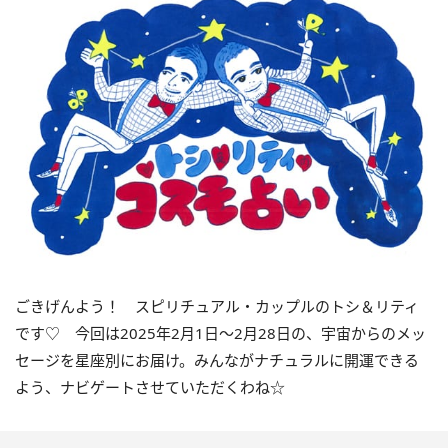
ごきげんよう！ スピリチュアル・カップルのトシ＆リティ
です♡ 今回は
2025
年
2
月
1
日〜
2
月
28
日の、宇宙からのメッ
セージを星座別にお届け。みんながナチュラルに開運できる
よう、ナビゲートさせていただくわね☆