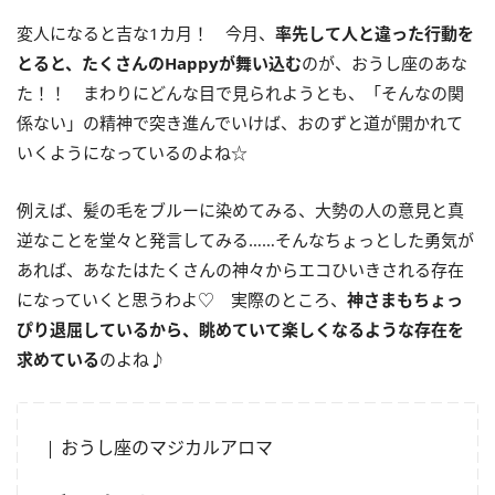
変人になると吉な1カ月！ 今月、
率先して人と違った行動を
とると、たくさんの
Happy
が舞い込む
のが、おうし座のあな
た！！ まわりにどんな目で見られようとも、「そんなの関
係ない」の精神で突き進んでいけば、おのずと道が開かれて
いくようになっているのよね☆
例えば、髪の毛をブルーに染めてみる、大勢の人の意見と真
逆なことを堂々と発言してみる……そんなちょっとした勇気が
あれば、あなたはたくさんの神々からエコひいきされる存在
になっていくと思うわよ♡ 実際のところ、
神さまもちょっ
ぴり退屈しているから、眺めていて楽しくなるような存在を
求めている
のよね♪
おうし座のマジカルアロマ