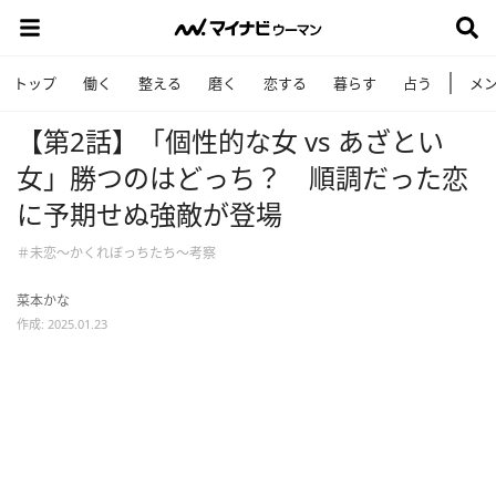
トップ
働く
整える
磨く
恋する
暮らす
占う
メ
【第2話】「個性的な女 vs あざとい
女」勝つのはどっち？ 順調だった恋
に予期せぬ強敵が登場
＃未恋～かくれぼっちたち～考察
菜本かな
作成: 2025.01.23