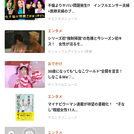
不倫よりヤバい問題発生!? インフルエンサー夫婦
×医師夫婦のブ...
＃エンタメニュース
エンタメ
シリーズ初“強制帰国”の危機と今シーズン初キ
ス！ 女性が沼るモ...
＃シャッフルアイランド7考察
おでかけ
30歳になっても“しなこワールド”全開を宣言！
しなこ＆We♡...
＃トラベルニュース
エンタメ
マイナビウーマン連載が待望の書籍化！ “子な
し”既婚女性11人...
＃エンタメニュース
エンタメ