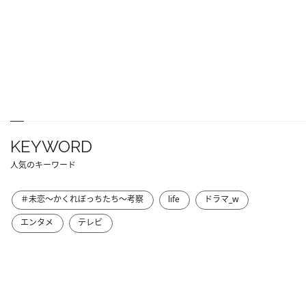
KEYWORD
人気のキーワード
＃未恋～かくれぼっちたち～考察
life
ドラマ_w
エンタメ
テレビ