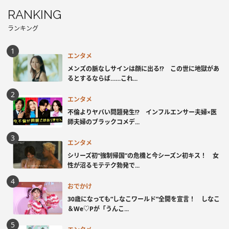
RANKING
ランキング
エンタメ
メンズの脈なしサインは顔に出る!? この世に地獄があ
るとするならば……これ...
エンタメ
不倫よりヤバい問題発生!? インフルエンサー夫婦×医
師夫婦のブラックコメデ...
エンタメ
シリーズ初“強制帰国”の危機と今シーズン初キス！ 女
性が沼るモテテク勃発で...
おでかけ
30歳になっても“しなこワールド”全開を宣言！ しなこ
＆We♡Pが「うんこ...