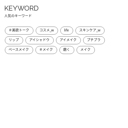
KEYWORD
人気のキーワード
＃美欲トーク
コスメ_w
life
スキンケア_w
リップ
アイシャドウ
アイメイク
プチプラ
ベースメイク
＃メイク
磨く
メイク