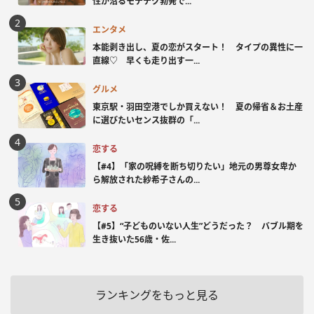
性が沼るモテテク勃発で...
エンタメ
本能剥き出し、夏の恋がスタート！ タイプの異性に一
直線♡ 早くも走り出す一...
グルメ
東京駅・羽田空港でしか買えない！ 夏の帰省＆お土産
に選びたいセンス抜群の「...
恋する
【#4】「家の呪縛を断ち切りたい」地元の男尊女卑か
ら解放された紗希子さんの...
恋する
【#5】“子どものいない人生”どうだった？ バブル期を
生き抜いた56歳・佐...
ランキングをもっと見る