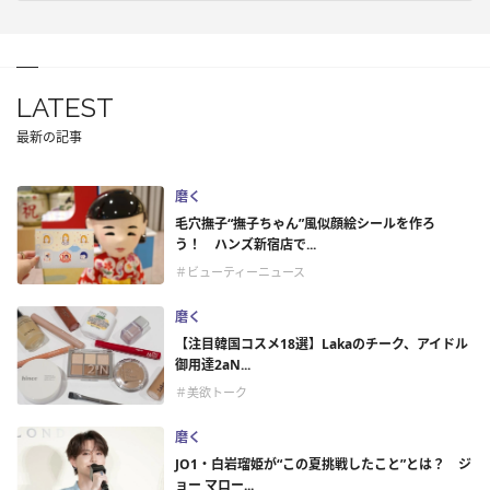
LATEST
最新の記事
磨く
毛穴撫子“撫子ちゃん”風似顔絵シールを作ろ
う！ ハンズ新宿店で...
＃ビューティーニュース
磨く
【注目韓国コスメ18選】Lakaのチーク、アイドル
御用達2aN...
＃美欲トーク
磨く
JO1・白岩瑠姫が“この夏挑戦したこと”とは？ ジ
ョー マロー...