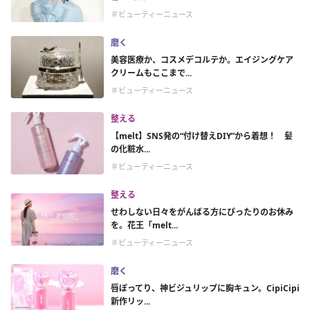
＃ビューティーニュース
磨く
美容医療か、コスメデコルテか。エイジングケア
クリームもここまで...
＃ビューティーニュース
整える
【melt】SNS発の“付け替えDIY”から着想！ 髪
の化粧水...
＃ビューティーニュース
整える
せわしない日々をがんばる方にぴったりのお休み
を。花王「melt...
＃ビューティーニュース
磨く
唇ぽってり、神ビジュリップに胸キュン。CipiCipi
新作リッ...