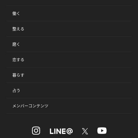
働く
整える
磨く
恋する
暮らす
占う
メンバーコンテンツ