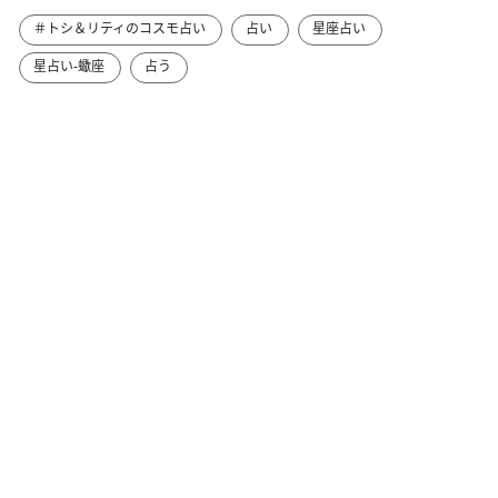
＃トシ＆リティのコスモ占い
占い
星座占い
星占い-蠍座
占う