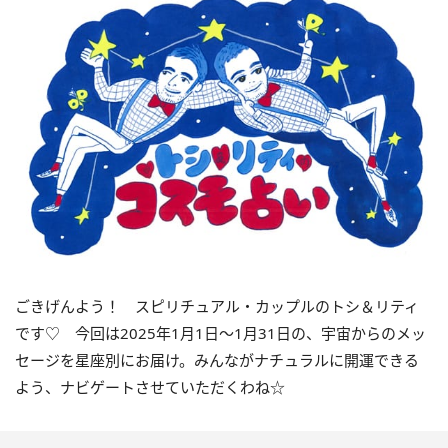
ごきげんよう！ スピリチュアル・カップルのトシ＆リティ
です♡ 今回は
2025
年
1
月
1
日〜
1
月
31
日の、宇宙からのメッ
セージを星座別にお届け。みんながナチュラルに開運できる
よう、ナビゲートさせていただくわね☆