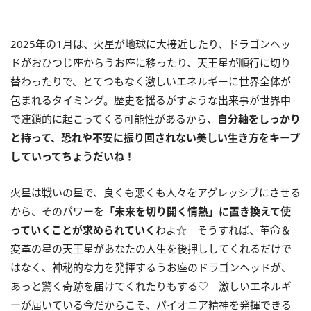
2025年の
1
月は、火星が地球に大接近したり、ドラゴンヘッ
ドがおひつじ座からうお座に移ったり、天王星が順行に切り
替わったりで、とてつもなく激しいエネルギーに世界全体が
包まれるタイミング。歴史を揺るがすような出来事が世界中
で連鎖的に起こってくる可能性があるから、
自分軸をしっかり
と持って、恐れや不安に振り回されない美しい生き方をキープ
していってちょうだいね！
火星は戦いの星で、良くも悪くも人々をアグレッシブにさせる
から、そのパワーを
「未来を切り開く情熱」に置き換えて使
っていくことが求められていく
わよ☆ そうすれば、革命＆
変革の星の天王星があなたの人生を後押ししてくれるだけで
はなく、神秘的な力を発揮するうお座のドラゴンヘッドが、
あっと驚く奇跡を届けてくれたりもする♡ 激しいエネルギ
ーが届いている今だからこそ、パイオニア精神を発揮できる