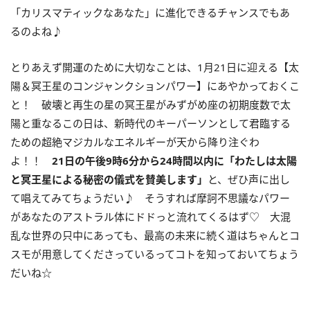
「カリスマティックなあなた」に進化できるチャンスでもあ
るのよね♪
とりあえず開運のために大切なことは、1月21日に迎える【太
陽＆冥王星のコンジャンクションパワー】にあやかっておくこ
と！ 破壊と再生の星の冥王星がみずがめ座の初期度数で太
陽と重なるこの日は、新時代のキーパーソンとして君臨する
ための超絶マジカルなエネルギーが天から降り注ぐわ
よ！！
21
日の午後
9
時
6
分から
24
時間以内に「わたしは太陽
と冥王星による秘密の儀式を賛美します」
と、ぜひ声に出し
て唱えてみてちょうだい♪ そうすれば摩訶不思議なパワー
があなたのアストラル体にドドっと流れてくるはず♡ 大混
乱な世界の只中にあっても、最高の未来に続く道はちゃんとコ
スモが用意してくださっているってコトを知っておいてちょう
だいね☆