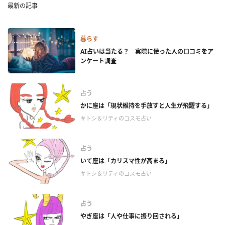
最新の記事
暮らす
AI占いは当たる？ 実際に使った人の口コミをア
ンケート調査
占う
かに座は「現状維持を手放すと人生が飛躍する」
＃トシ＆リティのコスモ占い
占う
いて座は「カリスマ性が高まる」
＃トシ＆リティのコスモ占い
占う
やぎ座は「人や仕事に振り回される」