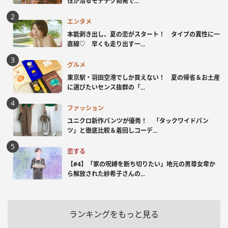
性が沼るモテテク勃発で...
エンタメ
本能剥き出し、夏の恋がスタート！ タイプの異性に一
直線♡ 早くも走り出す一...
グルメ
東京駅・羽田空港でしか買えない！ 夏の帰省＆お土産
に選びたいセンス抜群の「...
ファッション
ユニクロ新作パンツが優秀！ 「タックワイドパン
ツ」と徹底比較＆着回しコーデ...
恋する
【#4】「家の呪縛を断ち切りたい」地元の男尊女卑か
ら解放された紗希子さんの...
ランキングをもっと見る