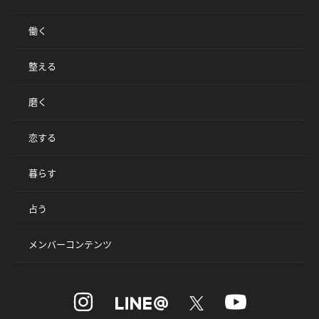
働く
整える
磨く
恋する
暮らす
占う
メンバーコンテンツ