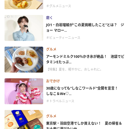
＃グルメニュース
磨く
JO1・白岩瑠姫が“この夏挑戦したこと”とは？ ジ
ョー マロー...
＃ビューティーニュース
グルメ
アーモンドミルク100％かき氷が絶品！ 池袋でビ
タミンEたっぷ...
【特集】夏を、軽やかに、おしゃれに。
おでかけ
30歳になっても“しなこワールド”全開を宣言！
しなこ＆We♡...
＃トラベルニュース
グルメ
東京駅・羽田空港でしか買えない！ 夏の帰省＆
お土産に選びたいセ...