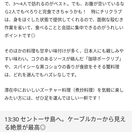
で、3～4人で訪れるのがベスト。でも、お腹が空いているな
ら2人でもぺろりと完食できちゃうかも！ 特にチリクラブ
は、身をほぐした状態で提供してくれるので、面倒な殻むき
作業を省いて、食べることと会話に集中できるのがうれしい
ポイントです◎
そのほかの料理も甘辛い味付けが多く、日本人にも親しみや
すい味わい。コクのあるソースが絡んだ「珈琲ポークリブ」
や、スパイシーな黒コショウの香りが食欲をそそる蟹料理
は、どれを選んでもハズレなしです。
滞在中においしいズーチャー料理（煮炒料理）を気軽に楽し
みたい方には、ぜひ足を運んでほしい一軒です！
13:30 セントーサ島へ。ケーブルカーから見え
る絶景が最高◎