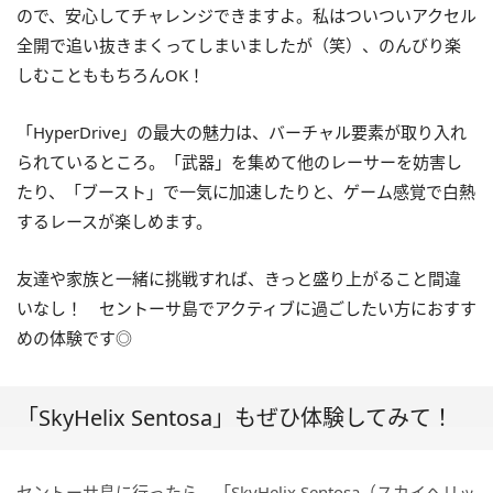
ので、安心してチャレンジできますよ。私はついついアクセル
全開で追い抜きまくってしまいましたが（笑）、のんびり楽
しむことももちろんOK！
「HyperDrive」の最大の魅力は、バーチャル要素が取り入れ
られているところ。「武器」を集めて他のレーサーを妨害し
たり、「ブースト」で一気に加速したりと、ゲーム感覚で白熱
するレースが楽しめます。
友達や家族と一緒に挑戦すれば、きっと盛り上がること間違
いなし！ セントーサ島でアクティブに過ごしたい方におすす
めの体験です◎
「SkyHelix Sentosa」もぜひ体験してみて！
セントーサ島に行ったら、「SkyHelix Sentosa（スカイヘリッ