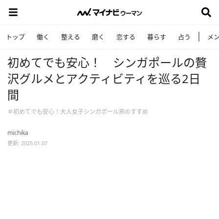
トップ
働く
整える
磨く
恋する
暮らす
占う
メ
初めてでも安心！ シンガポールの贅
沢グルメとアクティビティを巡る2日
間
＃初めてでも安心！大人女子シンガポール旅のすすめ
michika
更新: 2025.01.07