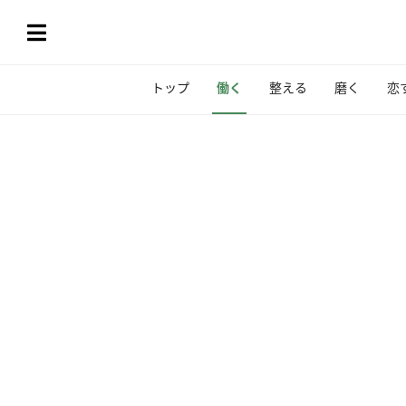
トップ
働く
整える
磨く
恋