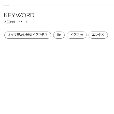
KEYWORD
人気のキーワード
＃イマ観たい最旬ドラマ便り
life
ドラマ_w
エンタメ