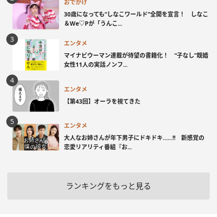
おでかけ
30歳になっても“しなこワールド”全開を宣言！ しなこ
＆We♡Pが「うんこ...
エンタメ
マイナビウーマン連載が待望の書籍化！ “子なし”既婚
女性11人の実話ノンフ...
エンタメ
【第43回】オーラを視てきた
エンタメ
大人なお姉さんが年下男子にドキドキ……!! 新感覚の
恋愛リアリティ番組『お...
ランキングをもっと見る