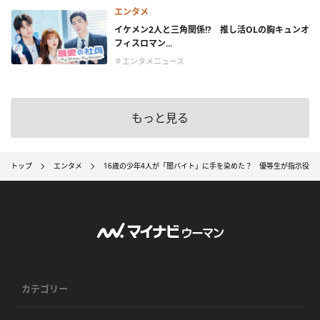
エンタメ
イケメン2人と三角関係!? 推し活OLの胸キュンオ
フィスロマン...
＃エンタメニュース
もっと見る
トップ
エンタメ
16歳の少年4人が「闇バイト」に手を染めた？ 優等生が指示役と
カテゴリー