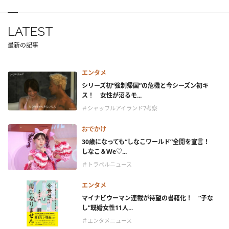
LATEST
最新の記事
エンタメ
シリーズ初“強制帰国”の危機と今シーズン初キ
ス！ 女性が沼るモ...
＃シャッフルアイランド7考察
おでかけ
30歳になっても“しなこワールド”全開を宣言！
しなこ＆We♡...
＃トラベルニュース
エンタメ
マイナビウーマン連載が待望の書籍化！ “子な
し”既婚女性11人...
＃エンタメニュース