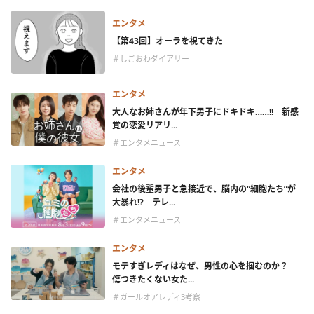
エンタメ
【第43回】オーラを視てきた
＃しごおわダイアリー
エンタメ
大人なお姉さんが年下男子にドキドキ……!! 新感
覚の恋愛リアリ...
＃エンタメニュース
エンタメ
会社の後輩男子と急接近で、脳内の“細胞たち”が
大暴れ!? テレ...
＃エンタメニュース
エンタメ
モテすぎレディはなぜ、男性の心を掴むのか？
傷つきたくない女た...
＃ガールオアレディ3考察