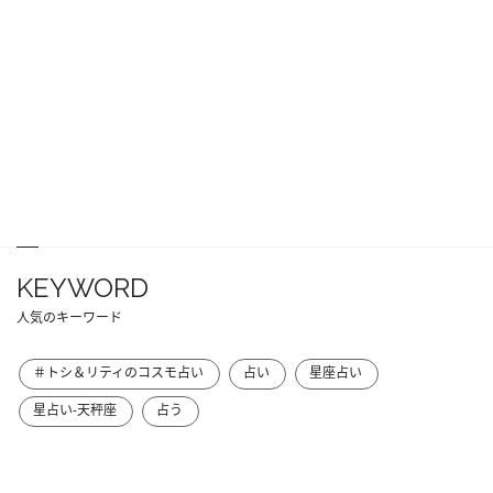
KEYWORD
人気のキーワード
＃トシ＆リティのコスモ占い
占い
星座占い
星占い-天秤座
占う