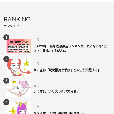
RANKING
ランキング
占う
【2026年・新年度最強運ランキング】気になる第1位
は？ 星座×血液型占い...
占う
かに座は「現状維持を手放すと人生が飛躍する」
占う
いて座は「カリスマ性が高まる」
占う
やぎ座は「人や仕事に振り回される」