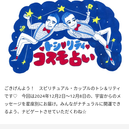
ごきげんよう！ スピリチュアル・カップルのトシ＆リティ
です♡ 今回は
2024
年
12
月
2
日〜
12
月
8
日の、宇宙からのメ
ッセージを星座別にお届け。みんながナチュラルに開運でき
るよう、ナビゲートさせていただくわね☆