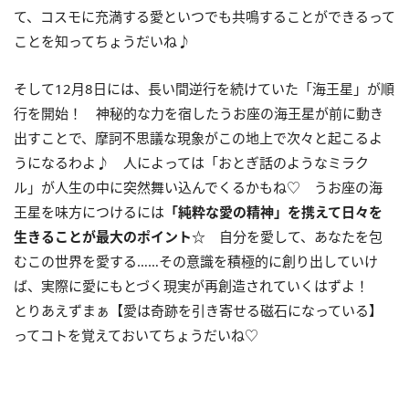
て、コスモに充満する愛といつでも共鳴することができるって
ことを知ってちょうだいね♪
そして12月8日には、長い間逆行を続けていた「海王星」が順
行を開始！ 神秘的な力を宿したうお座の海王星が前に動き
出すことで、摩訶不思議な現象がこの地上で次々と起こるよ
うになるわよ♪ 人によっては「おとぎ話のようなミラク
ル」が人生の中に突然舞い込んでくるかもね♡ うお座の海
王星を味方につけるには
「純粋な愛の精神」を携えて日々を
生きることが最大のポイント
☆
自分を愛して、あなたを包
むこの世界を愛する……その意識を積極的に創り出していけ
ば、実際に愛にもとづく現実が再創造されていくはずよ！
とりあえずまぁ【愛は奇跡を引き寄せる磁石になっている】
ってコトを覚えておいてちょうだいね♡