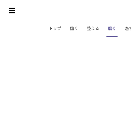
トップ
働く
整える
磨く
恋