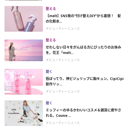
整える
【melt】SNS発の“付け替えDIY”から着想！ 髪
の化粧水...
＃ビューティーニュース
整える
せわしない日々をがんばる方にぴったりのお休み
を。花王「melt...
＃ビューティーニュース
磨く
唇ぽってり、神ビジュリップに胸キュン。CipiCipi
新作リッ...
＃ビューティーニュース
磨く
ミッフィーのゆるかわいいコスメ＆雑貨に癒やさ
れる。Cosme ...
＃ビューティーニュース