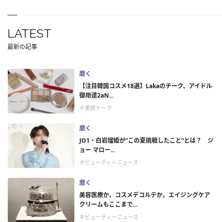
LATEST
最新の記事
磨く
【注目韓国コスメ18選】Lakaのチーク、アイドル
御用達2aN...
＃美欲トーク
磨く
JO1・白岩瑠姫が“この夏挑戦したこと”とは？ ジ
ョー マロー...
＃ビューティーニュース
磨く
美容医療か、コスメデコルテか。エイジングケア
クリームもここまで...
＃ビューティーニュース